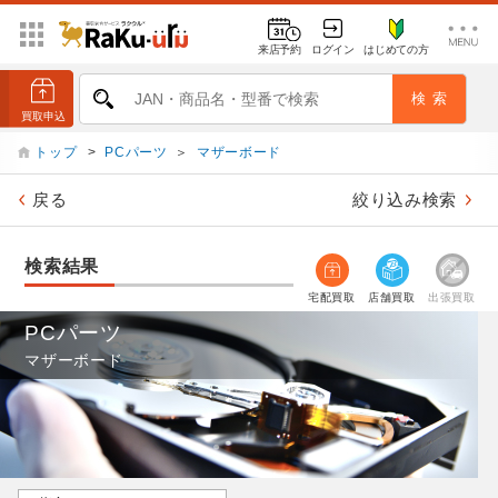
来店予約
ログイン
はじめての方
トップ
>
PCパーツ
＞
マザーボード
戻る
絞り込み検索
検索結果
宅配買取
店舗買取
出張買取
PCパーツ
マザーボード