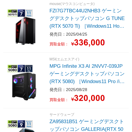
mouse(マウスコンピュータ)
FZI7G7TBC44U2NHB3 ゲーミン
グデスクトップパソコン G TUNE
(RTX 5070 Ti) ［Windows11 Hom
e /intel Core Ultra 7 /メモリ：64G
発売日：2025/04/25
B /SSD：4TB /Officeソフト無
￥
買取金額：
し］
MSI(エムエスアイ)
MPG Infinite X3 AI 2NVV7-039JP
ゲーミングデスクトップパソコン
(RTX 5080) ［Windows11 Pro /int
el Core Ultra 7 /メモリ：32GB /S
発売日：2025/08/28
SD：1TB /Officeソフト無し /202
￥
買取金額：
5年8月モデル］
サードウェーブ
ZA95831B51 ゲーミングデスクト
ップパソコン GALLERIA(RTX 50