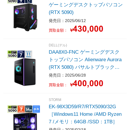
ゲーミングデスクトップパソコン
(RTX 5090)
発売日：2025/06/12
￥
買取金額：
DELL(デル)
DAA8X0-FNC ゲーミングデスク
トップパソコン Alienware Aurora
(RTX 5080) バサルトブラック
［Windows11 Home /intel Core Ul
発売日：2025/06/28
tra 7 /メモリ：32GB /SSD：1TB /
￥
買取金額：
Officeソフト無し /2025年夏モデ
ル］
STORM
EK-98X3D59/R7/RTX5090/32G
［Windows11 Home /AMD Ryzen
7 /メモリ：64GB /SSD：1TB］
発売日：2025/02/18