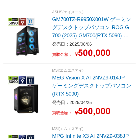
し］
ASUS(エイスース)
GM700TZ-R9950X001W ゲーミン
グデスクトップパソコン ROG G
700 (2025) GM700(RTX 5090) ブ
ラック ［Windows11 Home /AMD
発売日：2025/08/06
Ryzen9 /メモリ：64GB /SSD：2
￥
買取金額：
TB /Officeソフト無し /2025年8月
モデル］
MSI(エムエスアイ)
MEG Vision X AI 2NVZ9-014JP
ゲーミングデスクトップパソコン
(RTX 5090)
発売日：2025/04/25
￥
買取金額：
MSI(エムエスアイ)
MPG Infinite X3 AI 2NVZ9-038JP