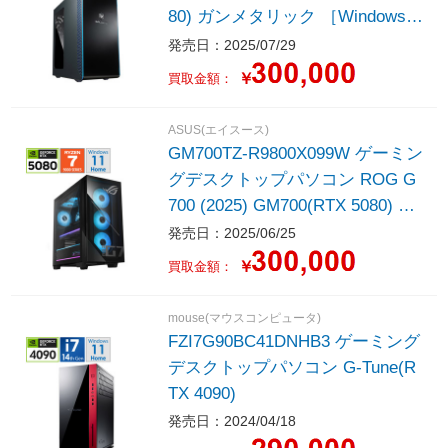
80) ガンメタリック ［Windows11
Home /intel Core Ultra 9 /メモ
発売日：2025/07/29
リ：32GB /SSD：1TB /Officeソ
￥
買取金額：
フト無し］
ASUS(エイスース)
GM700TZ-R9800X099W ゲーミン
グデスクトップパソコン ROG G
700 (2025) GM700(RTX 5080) ブ
ラック ［Windows11 Home /AMD
発売日：2025/06/25
Ryzen7 /メモリ：64GB /SSD：2
￥
買取金額：
TB /Officeソフト無し /2025年6月
モデル］
mouse(マウスコンピュータ)
FZI7G90BC41DNHB3 ゲーミング
デスクトップパソコン G-Tune(R
TX 4090)
発売日：2024/04/18