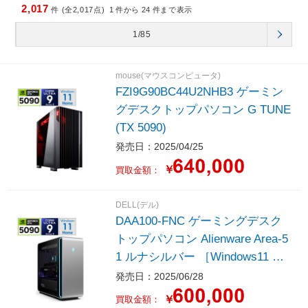
2,017
件 (全2,017点)
1
件から
24
件まで表示
1/85
mouse(マウスコンピュータ)
FZI9G90BC44U2NHB3 ゲーミン
グデスクトップパソコン G TUNE
(TX 5090)
発売日：2025/04/25
￥
買取金額：
DELL(デル)
DAA100-FNC ゲーミングデスク
トップパソコン Alienware Area-5
1 ルナシルバー ［Windows11 Ho
me /intel Core Ultra 9 /メモリ：3
発売日：2025/06/28
2GB /SSD：2TB /Officeソフト無
￥
買取金額：