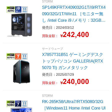
STORM
SP149KFRTX409032G1T/i9/RTX4
090/32G/1T/Win11 ［モニター無
し /intel Core i9 /メモリ：32GB /
SSD：1TB］
発売日：2024/03/12
￥
買取金額：
サードウェーブ
X7857T31B51 ゲーミングデスク
トップパソコン GALLERIA(RTX
5070 Ti) ガンメタリック
発売日：2025/07/29
￥
買取金額：
STORM
RK-265K58/Ultra7/RTX5080/32G
［Windows11 Home /intel Core Ul