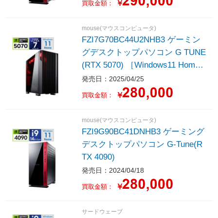
￥
買取金額：
mouse(マウスコンピュータ)
FZI7G70BC44U2NHB3 ゲーミン
グデスクトップパソコン G TUNE
(RTX 5070) ［Windows11 Home /
intel Core Ultra 7 /メモリ：64GB
発売日：2025/04/25
/SSD：4TB /Officeソフト無し］
￥
買取金額：
mouse(マウスコンピュータ)
FZI9G90BC41DNHB3 ゲーミング
デスクトップパソコン G-Tune(R
TX 4090)
発売日：2024/04/18
￥
買取金額：
サードウェーブ