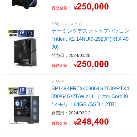
/SSD：1TB /Officeソフト無し /20
￥
買取金額：
25年8月モデル］
MSI(エムエスアイ)
ゲーミングデスクトップパソコン
Trident X2 14NUI9-292JP(RTX 40
90)
発売日：2024/01/25
￥
買取金額：
STORM
SP149KFRTX409064G2T/i9/RTX4
090/64G/2T/Win11 ［intel Core i9
/メモリ：64GB /SSD：2TB］
発売日：2024/03/12
￥
買取金額：