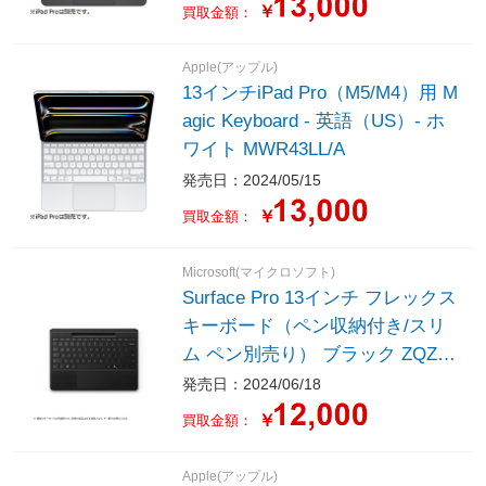
￥
買取金額：
Apple(アップル)
13インチiPad Pro（M5/M4）用 M
agic Keyboard - 英語（US）- ホ
ワイト MWR43LL/A
発売日：2024/05/15
￥
買取金額：
Microsoft(マイクロソフト)
Surface Pro 13インチ フレックス
キーボード（ペン収納付き/スリ
ム ペン別売り） ブラック ZQZ00
022
発売日：2024/06/18
￥
買取金額：
Apple(アップル)