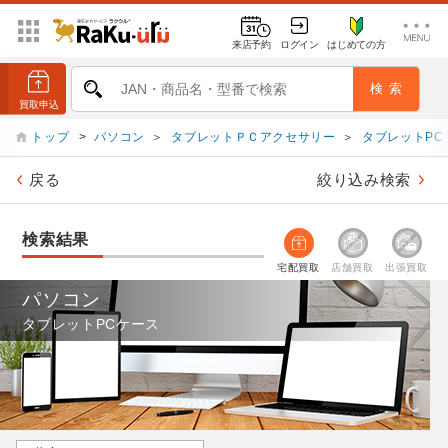
来店予約
ログイン
はじめての方
トップ
>
パソコン
＞
タブレットＰＣアクセサリー
＞
タブレットPC
戻る
絞り込み検索
検索結果
宅配買取
店舗買取
出張買取
パソコン
タブレットPCケース