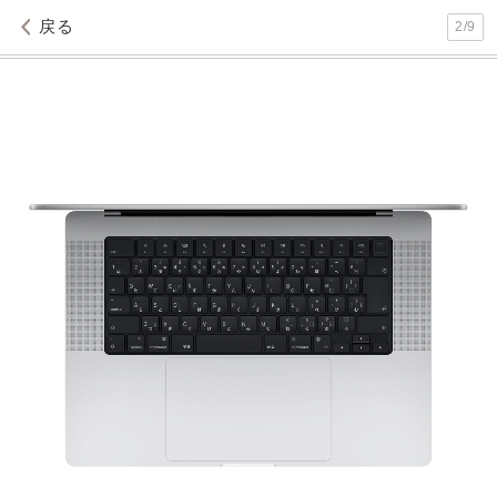
戻る
2
/
9