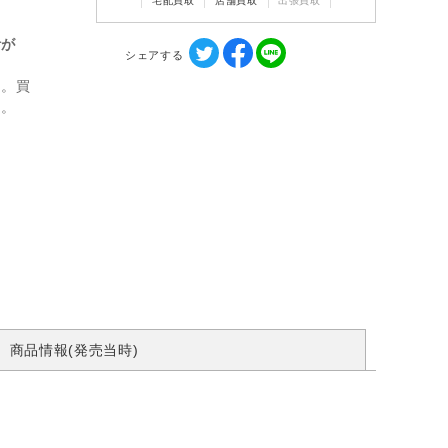
宅配買取
店舗買取
出張買取
計が
シェアする
ん。買
す。
商品情報(発売当時)