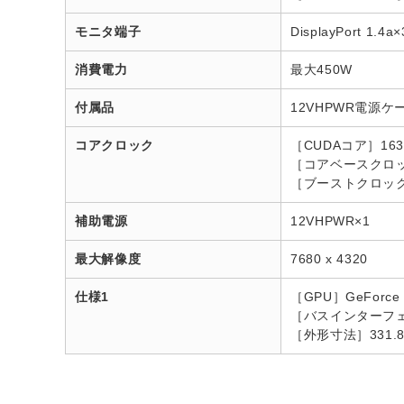
モニタ端子
DisplayPort 1.4
消費電力
最大450W
付属品
12VHPWR電源
コアクロック
［CUDAコア］16
［コアベースクロック
［ブーストクロック］
補助電源
12VHPWR×1
最大解像度
7680 x 4320
仕様1
［GPU］GeForce 
［バスインターフェース］
［外形寸法］331.8×