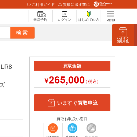
ご利用ガイド
買取に出す前に
来店予約
ログイン
はじめての方
いますぐ
買取申込
LR8
買取金額
￥
（税込）
ーズ
いますぐ買取申込
買取お取扱い窓口