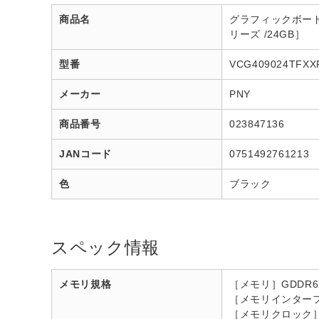
商品名
グラフィックボード GeF
リーズ /24GB］
型番
VCG409024TFXX
メーカー
PNY
商品番号
023847136
JANコード
0751492761213
色
ブラック
スペック情報
メモリ規格
［メモリ］GDDR6X
［メモリインターフ
［メモリクロック］