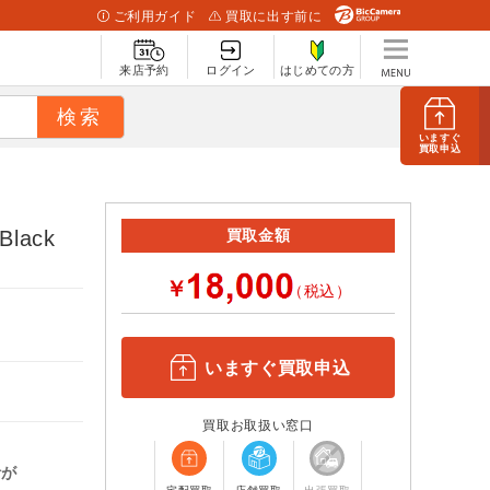
ご利用ガイド
買取に出す前に
来店予約
ログイン
はじめての方
いますぐ
買取申込
Black
買取金額
￥
（税込）
いますぐ買取申込
買取お取扱い窓口
計が