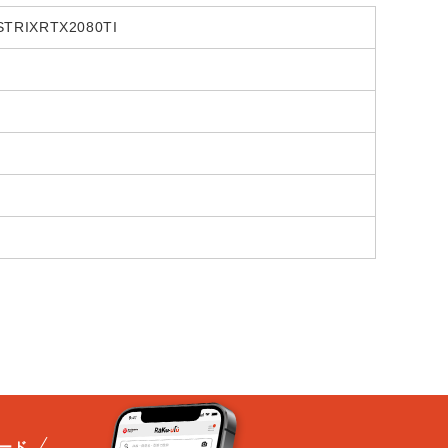
TRIXRTX2080TI
ード