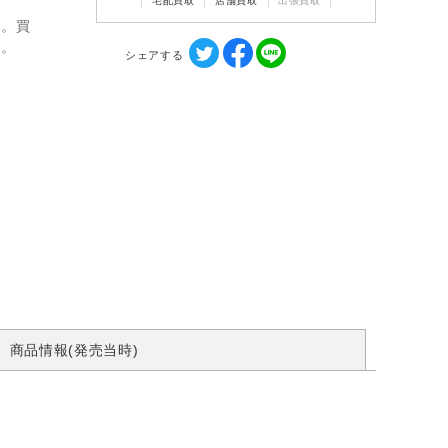
宅配買取
店舗買取
出張買取
ん。買
す。
シェアする
商品情報(発売当時)