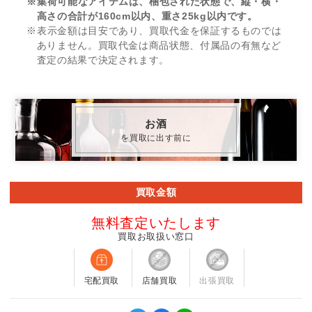
※集荷可能なアイテムは、梱包された状態で、縦・横・
高さの合計が160cm以内、重さ25kg以内です。
※表示金額は目安であり、買取代金を保証するものでは
ありません。買取代金は商品状態、付属品の有無など
査定の結果で決定されます。
お酒
を買取に出す前に
買取金額
無料査定いたします
買取お取扱い窓口
宅配買取
店舗買取
出張買取