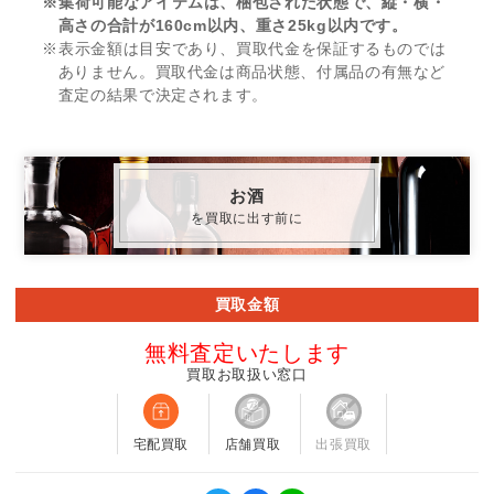
※集荷可能なアイテムは、梱包された状態で、縦・横・
高さの合計が160cm以内、重さ25kg以内です。
※表示金額は目安であり、買取代金を保証するものでは
ありません。買取代金は商品状態、付属品の有無など
査定の結果で決定されます。
お酒
を買取に出す前に
買取金額
無料査定いたします
買取お取扱い窓口
宅配買取
店舗買取
出張買取