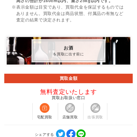
高さの合計が160cm以内、重さ25kg以内です。
※表示金額は目安であり、買取代金を保証するものでは
ありません。買取代金は商品状態、付属品の有無など
査定の結果で決定されます。
お酒
を買取に出す前に
買取金額
無料査定いたします
買取お取扱い窓口
宅配買取
店舗買取
出張買取
シェアする