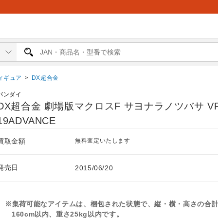
ィギュア
>
DX超合金
バンダイ
DX超合金 劇場版マクロスF サヨナラノツバサ VF
19ADVANCE
買取金額
無料査定いたします
発売日
2015/06/20
※集荷可能なアイテムは、梱包された状態で、縦・横・高さの合
160cm以内、重さ25kg以内です。