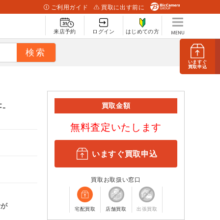
ご利用ガイド
買取に出す前に
来店予約
ログイン
はじめての方
いますぐ
買取申込
-
買取金額
無料査定いたします
いますぐ買取申込
買取お取扱い窓口
計が
宅配買取
店舗買取
出張買取