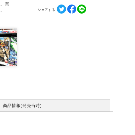
ん。買
シェアする
す。
商品情報(発売当時)