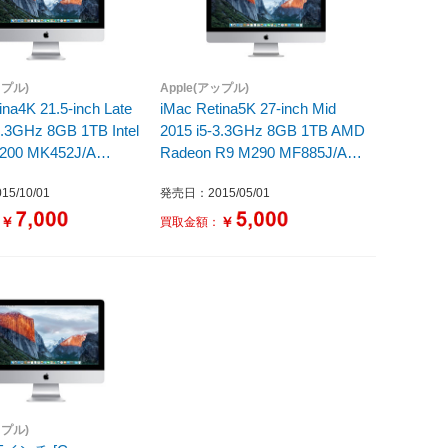
ップル)
Apple(アップル)
ina4K 21.5-inch Late
iMac Retina5K 27-inch Mid
3.3GHz 8GB 1TB Intel
2015 i5-3.3GHz 8GB 1TB AMD
 6200 MK452J/A
Radeon R9 M290 MF885J/A
2
iMac15.1
5/10/01
発売日：2015/05/01
￥
￥
：
買取金額：
ップル)