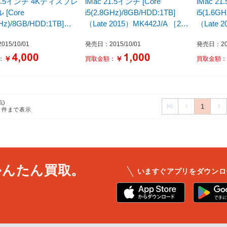
21.5インチ 4Kディスプレ
iMac 21.5インチ [Core
iMac 21
[Core
i5(2.8GHz)/8GB/HDD:1TB]
i5(1.6G
GHz)/8GB/HDD:1TB]
（Late 2015）MK442J/A ［21.5
（Late 2
015）MK452J/A ［21.5
型 /intel Core i5 /メモリ：
［21.5型 
15/10/01
発売日：2015/10/01
発売日：201
el Core i5 /メモリ：
8GB］
8GB］
￥
￥
：
買取金額：
買取金額
点)
1
7
件まで表示
かんたん買取。
いますぐアプリをダウンロ