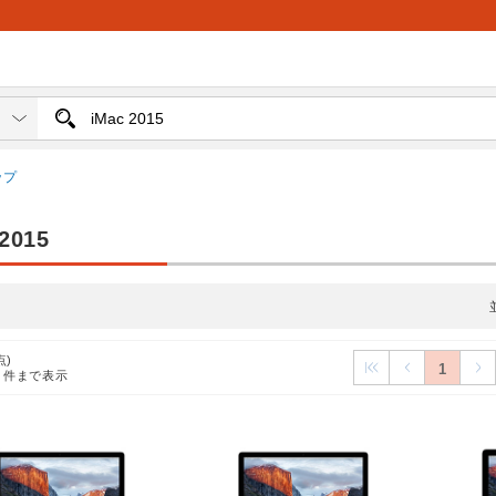
ップ
2015
点)
1
7
件まで表示