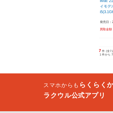
iMac 
イモデル 
i5(3.1
（Late 2
発売日：20
型 /int
8GB］
買取金額
7
件 (全7
1
件から
らくらく
スマホからも
ラクウル公式アプリ