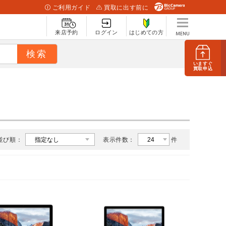
ご利用ガイド
買取に出す前に
来店予約
ログイン
はじめての方
いますぐ
買取申込
並び順：
表示件数：
件