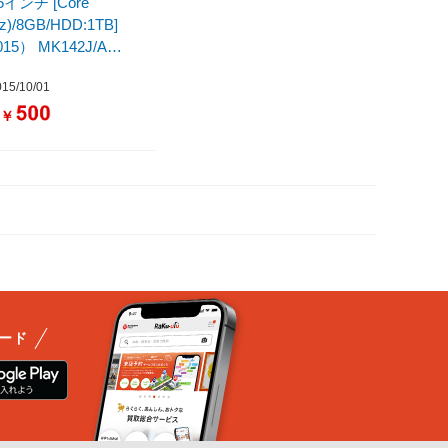
.5インチ [Core
Hz)/8GB/HDD:1TB]
015） MK142J/A
/intel Core i5 /メモリ：
5/10/01
￥
：
ード