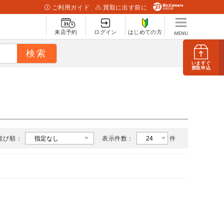
ご利用ガイド
買取に出す前に
来店予約
ログイン
はじめての方
いますぐ
買取申込
並び順：
表示件数：
件