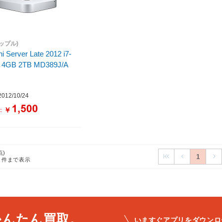
アップル)
i Server Late 2012 i7-
 4GB 2TB MD389J/A
12/10/24
￥
：
点)
1
1
件まで表示
かんたん買取。
いますぐアプリをダウンロ