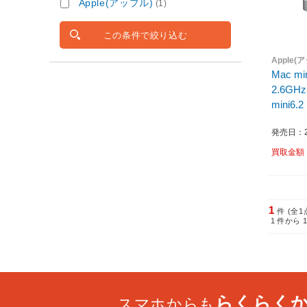
Apple(アップル)
(1)
この条件で絞り込む
Apple(
Mac min
2.6GHz
mini6.2
発売日：20
買取金額
1
件 (全1
1
件から
らくらく
スマホからも