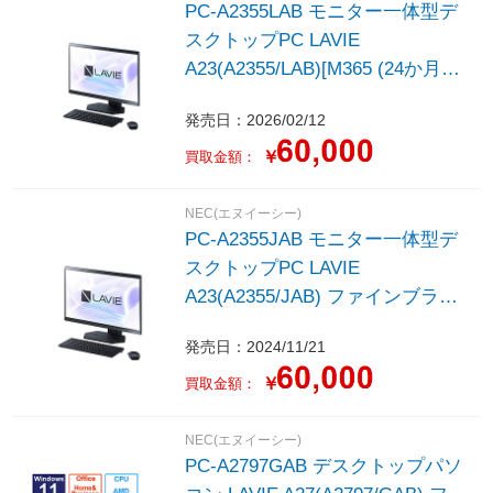
PC-A2355LAB モニター一体型デ
スクトップPC LAVIE
A23(A2355/LAB)[M365 (24か月)
or Office 選択可能] ファインブラ
発売日：2026/02/12
ック ［23.8型 /Windows11 Home
/intel Core i5 /メモリ：16GB
￥
買取金額：
/SSD：512GB /2026年春モデル］
NEC(エヌイーシー)
PC-A2355JAB モニター一体型デ
スクトップPC LAVIE
A23(A2355/JAB) ファインブラッ
ク ［23.8型 /Windows11 Home
発売日：2024/11/21
/intel Core i5 /メモリ：16GB
/SSD：512GB /Office
￥
買取金額：
HomeandBusiness /2024年秋冬モ
デル］
NEC(エヌイーシー)
PC-A2797GAB デスクトップパソ