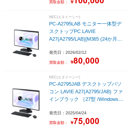
/SSD：512GB /M365 (24か月) or
￥
買取金額：
Office 選択可能 /2026年春モデ
ル］
NEC(エヌイーシー)
PC-A2795LAB モニター一体型デ
スクトップPC LAVIE
A27(A2795/LAB)[M365 (24か月)
or Office 選択可能] ファインブラ
発売日：2026/02/12
ック ［27型 /Windows11 Home
/intel Core i7 /メモリ：16GB
￥
買取金額：
/SSD：512GB /2026年春モデル］
NEC(エヌイーシー)
PC-A2795JAB デスクトップパソ
コン LAVIE A27(A2795/JAB) ファ
インブラック ［27型 /Windows11
Home /intel Core i7 /メモリ：
発売日：2025/04/24
16GB /SSD：512GB /Office
HomeandBusiness Premium
￥
買取金額：
/2025年春モデル］