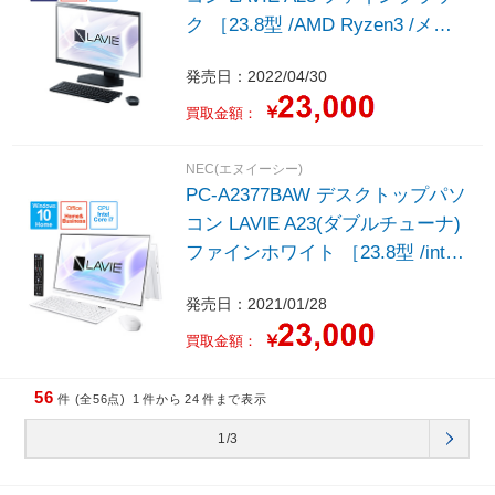
ク ［23.8型 /AMD Ryzen3 /メモ
リ：8GB /SSD：512GB /2022年
発売日：2022/04/30
春モデル］
￥
買取金額：
NEC(エヌイーシー)
PC-A2377BAW デスクトップパソ
コン LAVIE A23(ダブルチューナ)
ファインホワイト ［23.8型 /intel
Core i7 /メモリ：8GB /SSD：
発売日：2021/01/28
1TB /2021年春モデル］
￥
買取金額：
56
件 (全56点)
1
件から
24
件まで表示
1/3