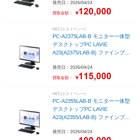
発売日：2026/04/24
/intel Core i7 /メモリ：16GB
/SSD：512GB /M365 (24か月) or
￥
買取金額：
Office 選択可能 /2026年春モデ
ル］
NEC(エヌイーシー)
PC-A2375LAB-B モニター一体型
デスクトップPC LAVIE
A23(A2375/LAB-B) ファインブラ
ック ［23.8型 /Windows11 Home
発売日：2026/04/24
/intel Core i7 /メモリ：16GB
/SSD：512GB /M365 (24か月) or
￥
買取金額：
Office 選択可能 /2026年春モデ
ル］
NEC(エヌイーシー)
PC-A2355LAB-B モニター一体型
デスクトップPC LAVIE
A23(A2355/LAB-B) ファインブラ
ック ［23.8型 /Windows11 Home
発売日：2026/04/24
/intel Core i5 /メモリ：16GB