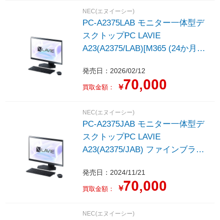
NEC(エヌイーシー)
PC-A2375LAB モニター一体型デ
スクトップPC LAVIE
A23(A2375/LAB)[M365 (24か月)
or Office 選択可能] ファインブラ
発売日：2026/02/12
ック ［23.8型 /Windows11 Home
/intel Core i7 /メモリ：16GB
￥
買取金額：
/SSD：512GB /2026年春モデル］
NEC(エヌイーシー)
PC-A2375JAB モニター一体型デ
スクトップPC LAVIE
A23(A2375/JAB) ファインブラッ
ク ［23.8型 /Windows11 Home
発売日：2024/11/21
/intel Core i7 /メモリ：16GB
/SSD：512GB /Office
￥
買取金額：
HomeandBusiness /2024年秋冬モ
デル］
NEC(エヌイーシー)