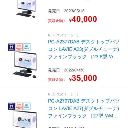
/Windows11 Home /AMD Ryzen7
発売日：2023/05/18
/メモリ：16GB /SSD：512GB
/Office HomeandBusiness /2023
￥
買取金額：
年5月モデル］
NEC(エヌイーシー)
PC-A2377DAB デスクトップパソ
コン LAVIE A23(ダブルチューナ)
ファインブラック ［23.8型 /AMD
Ryzen7 /メモリ：16GB /SSD：
発売日：2022/04/30
1TB /2022年春モデル］
￥
買取金額：
NEC(エヌイーシー)
PC-A2797DAB デスクトップパソ
コン LAVIE A27(ダブルチューナ)
ファインブラック ［27型 /AMD
Ryzen7 /メモリ：16GB /SSD：