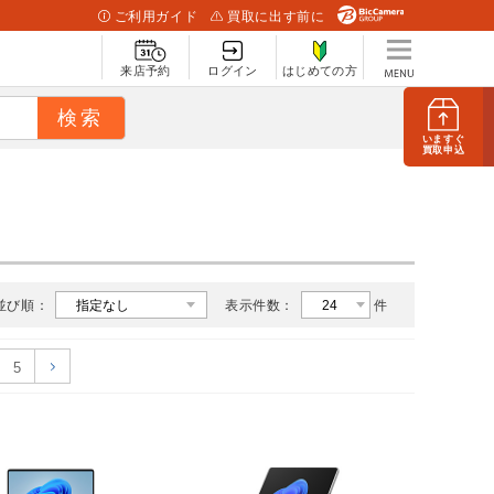
ご利用ガイド
買取に出す前に
来店予約
ログイン
はじめての方
いますぐ
買取申込
並び順：
表示件数：
件
5