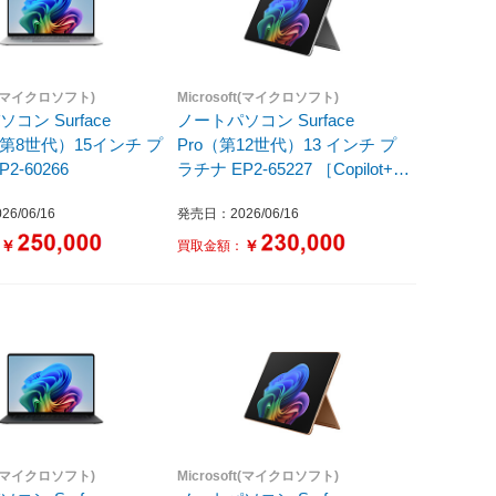
ft(マイクロソフト)
Microsoft(マイクロソフト)
コン Surface
ノートパソコン Surface
p（第8世代）15インチ プ
Pro（第12世代）13 インチ プ
2-60266
ラチナ EP2-65227 ［Copilot+
PC /13.0型 /Windows11 Home
6/06/16
発売日：2026/06/16
/Snapdragon X2 Elite /メモリ：
32GB /SSD：1TB /M365 (24か
￥
￥
：
買取金額：
月) or Office 選択可能 /2026年6
月］
ft(マイクロソフト)
Microsoft(マイクロソフト)