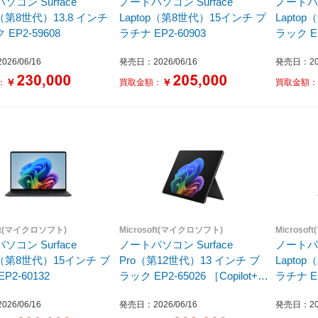
ソコン Surface
ノートパソコン Surface
ノートパソ
p（第8世代）13.8 インチ
Laptop（第8世代）15インチ プ
Lapto
EP2-59608
ラチナ EP2-60903
ラック EP
26/06/16
発売日：2026/06/16
発売日：202
￥
￥
：
買取金額：
買取金額
oft(マイクロソフト)
Microsoft(マイクロソフト)
Microso
ソコン Surface
ノートパソコン Surface
ノートパソ
op（第8世代）15インチ ブ
Pro（第12世代）13 インチ ブ
Lapto
P2-60132
ラック EP2-65026 ［Copilot+
ラチナ EP
PC /13.0型 /Windows11 Home
26/06/16
発売日：2026/06/16
発売日：202
/Snapdragon X2 Elite /メモリ：