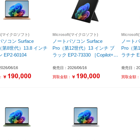
oft(マイクロソフト)
Microsoft(マイクロソフト)
Microso
ソコン Surface
ノートパソコン Surface
ノートパソ
p（第8世代）13.8 インチ
Pro（第12世代）13 インチ ブ
Pro（第
EP2-60104
ラック EP2-73330 ［Copilot+
ラチナ EP2
PC /13.0型 /Windows11 Home
PC /13.
26/06/16
発売日：2026/06/16
発売日：202
/Snapdragon X2 Plus /メモリ：
/Snapdr
24GB /SSD：512GB /M365 (24
24GB /S
￥
￥
：
買取金額：
買取金額
か月) or Office 選択可能 /2026
か月) or 
年6月］
年6月］