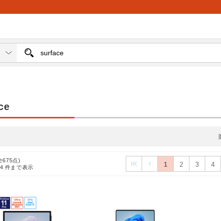
ce
全675点)
1
2
3
4
24
件まで表示