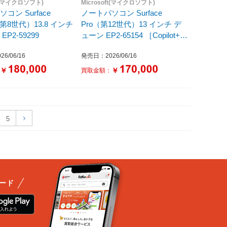
ft(マイクロソフト)
Microsoft(マイクロソフト)
コン Surface
ノートパソコン Surface
p（第8世代）13.8 インチ
Pro（第12世代）13 インチ デ
P2-59299
ューン EP2-65154 ［Copilot+
PC /13.0型 /Windows11 Home
6/06/16
発売日：2026/06/16
/Snapdragon X2 Elite /メモリ：
16GB /SSD：512GB /M365 (24
￥
￥
：
買取金額：
か月) or Office 選択可能 /2026
年6月］
5
ード