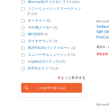
Microsoft(マイクロソフト)
(623)
ソニーミュージックマーケティン
グ
(13)
オークリー
(8)
Micros
Surfac
その他メーカー
(5)
SBF-00
BRYDGE
(4)
Pro/Co
ダイキサウンド
(3)
リ:32GB
発売日：20
BUFFALO(バッファロー）
(3)
買取金額
ユニバーサルミュージック
(3)
Logitec(ロジテック)
(3)
EIZO(エイゾー)
(2)
もっと表示する
この条件で絞り込む
Micros