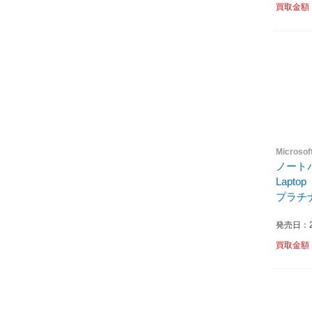
買取金額
Micros
ノートパ
Lapto
プラチナ 
発売日：20
買取金額