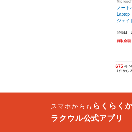
Micros
ノートパ
Lapto
ジェイド 
発売日：20
買取金額
675
件 (
1
件から
らくらく
スマホからも
ラクウル公式アプリ