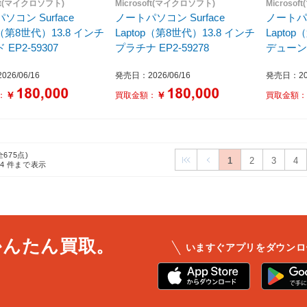
oft(マイクロソフト)
Microsoft(マイクロソフト)
Microso
ソコン Surface
ノートパソコン Surface
ノートパソ
p（第8世代）13.8 インチ
Laptop（第8世代）13.8 インチ
Lapto
EP2-59307
プラチナ EP2-59278
デューン E
26/06/16
発売日：2026/06/16
発売日：202
￥
￥
：
買取金額：
買取金額
全675点)
1
2
3
4
24
件まで表示
かんたん買取。
いますぐアプリをダウンロ