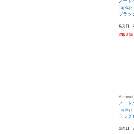
ノートパ
Lapto
ブラック 
発売日：20
買取金額
Micros
ノートパ
Lapt
ラック E
発売日：20