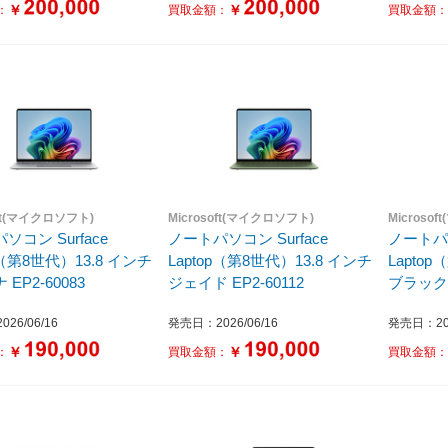
16GB /SSD：1TB /M365 (24か
￥
￥
：
買取金額：
買取金額
月) or Office 選択可能 /2026年6
月］
oft(マイクロソフト)
Microsoft(マイクロソフト)
Microso
ソコン Surface
ノートパソコン Surface
ノートパソ
p（第8世代）13.8 インチ
Laptop（第8世代）13.8 インチ
Lapto
EP2-60083
ジェイド EP2-60112
ブラック E
26/06/16
発売日：2026/06/16
発売日：202
￥
￥
：
買取金額：
買取金額