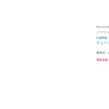
Micros
ノートパ
Lapto
デューン 
発売日：20
買取金額