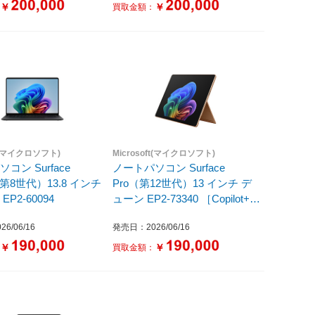
16GB /SSD：1TB /M365 (24か
￥
￥
：
買取金額：
月) or Office 選択可能 /2026年6
月］
ft(マイクロソフト)
Microsoft(マイクロソフト)
コン Surface
ノートパソコン Surface
p（第8世代）13.8 インチ
Pro（第12世代）13 インチ デ
P2-60094
ューン EP2-73340 ［Copilot+
PC /13.0型 /Windows11 Home
6/06/16
発売日：2026/06/16
/Snapdragon X2 Plus /メモリ：
24GB /SSD：512GB /M365 (24
￥
￥
：
買取金額：
か月) or Office 選択可能 /2026
年6月］