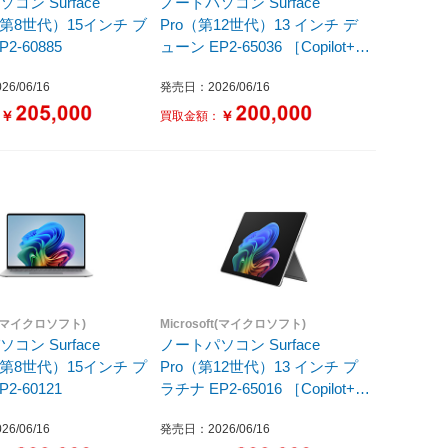
コン Surface
ノートパソコン Surface
p（第8世代）15インチ ブ
Pro（第12世代）13 インチ デ
2-60885
ューン EP2-65036 ［Copilot+
PC /13.0型 /Windows11 Home
6/06/16
発売日：2026/06/16
/Snapdragon X2 Elite /メモリ：
16GB /SSD：1TB /M365 (24か
￥
￥
：
買取金額：
月) or Office 選択可能 /2026年6
月］
ft(マイクロソフト)
Microsoft(マイクロソフト)
コン Surface
ノートパソコン Surface
p（第8世代）15インチ プ
Pro（第12世代）13 インチ プ
2-60121
ラチナ EP2-65016 ［Copilot+
PC /13.0型 /Windows11 Home
6/06/16
発売日：2026/06/16
/Snapdragon X2 Elite /メモリ：