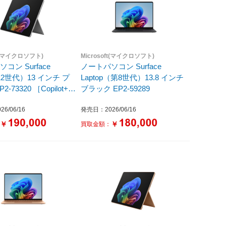
ft(マイクロソフト)
Microsoft(マイクロソフト)
コン Surface
ノートパソコン Surface
12世代）13 インチ プ
Laptop（第8世代）13.8 インチ
-73320 ［Copilot+
ブラック EP2-59289
0型 /Windows11 Home
6/06/16
発売日：2026/06/16
agon X2 Plus /メモリ：
SD：512GB /M365 (24
￥
￥
：
買取金額：
Office 選択可能 /2026