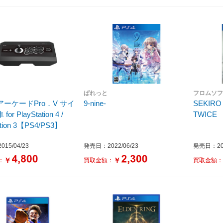
ぱれっと
フロムソ
ーケードPro．V サイ
9-nine-
SEKIRO
or PlayStation 4 /
TWICE
ation 3【PS4/PS3】
15/04/23
発売日：2022/06/23
発売日：201
￥
￥
：
買取金額：
買取金額