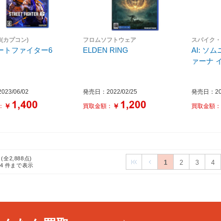
M(カプコン)
フロムソフトウェア
スパイク
ートファイター6
ELDEN RING
AI: 
ァーナ 
23/06/02
発売日：2022/02/25
発売日：202
￥
￥
：
買取金額：
買取金額
 (全2,888点)
1
2
3
4
24
件まで表示