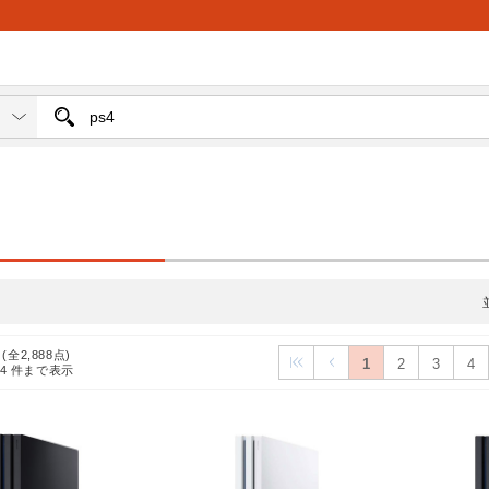
 (全2,888点)
1
2
3
4
24
件まで表示