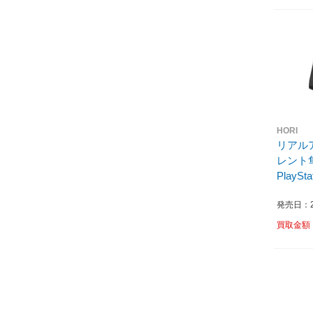
HORI
リアルア
レント隼 f
PlaySt
発売日：20
買取金額