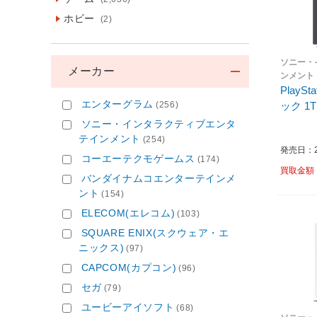
ホビー
(2)
ソニー・
メーカー
ンメント
PlayS
エンターグラム
(256)
ック 1T
ソニー・インタラクティブエンタ
テインメント
(254)
発売日：20
コーエーテクモゲームス
(174)
買取金額
バンダイナムコエンターテインメ
ント
(154)
ELECOM(エレコム)
(103)
SQUARE ENIX(スクウェア・エ
ニックス)
(97)
CAPCOM(カプコン)
(96)
セガ
(79)
ユービーアイソフト
(68)