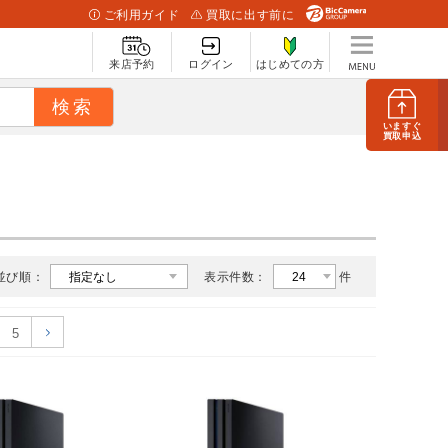
ご利用ガイド
買取に出す前に
来店予約
ログイン
はじめての方
いますぐ
買取申込
並び順：
表示件数：
件
5