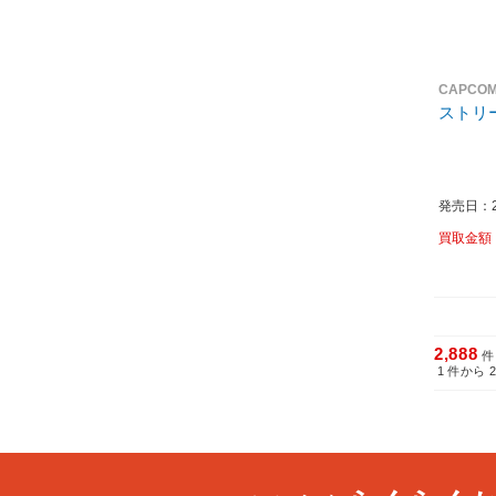
CAPCO
ストリ
発売日：20
買取金額
2,888
件
1
件から