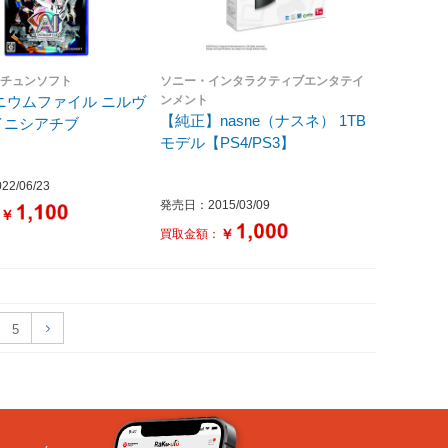
・チュンソフト
ソニー・インタラクティブエンタテイ
ソムニウムファイル ニルヴ
ンメント
【純正】nasne（ナスネ） 1TB
イニシアチブ
モデル【PS4/PS3】
2/06/23
発売日：2015/03/09
￥
：
￥
買取金額：
5