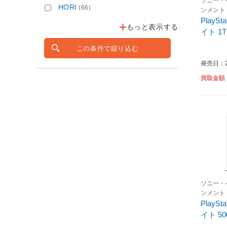
ソニー・
HORI
(66)
ンメント
PlayS
もっと表示する
イト 1T
この条件で絞り込む
発売日：20
買取金額
ソニー・
ンメント
PlayS
イト 50