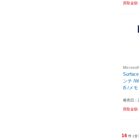
買取金額
Micros
Surfac
ンチ /Wi
i5 /メモ
/202
発売日：20
買取金額
16
件 (全