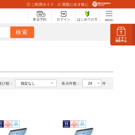
ご利用ガイド
買取に出す前に
来店予約
ログイン
はじめての方
いますぐ
買取申込
並び順：
表示件数：
件