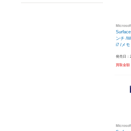
Micros
Surfac
ンチ /Wi
i7 /メモ
/202
発売日：20
買取金額
Micros