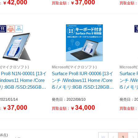
￥
￥
：
買取金額：
買取金額
oft(マイクロソフト)
Microsoft(マイクロソフト)
Microso
e Pro8 N1N-00001 [13イ
Surface Pro8 IUR-00006 [13イ
Surface
ndows11 Home /Core
ンチ /Windows11 Home /Core
ンチ /Win
リ:8GB /SSD:256GB
i5 /メモリ:8GB /SSD:128GB
i5 /メモリ
1年モデル] プラチナ
/2021年モデル] プラチナ タイ
/2021
21/01/14
発売日：2022/08/10
発売日：202
プカバー(ブラック)付き
￥
￥
：
買取金額：
買取金額
16点)
1