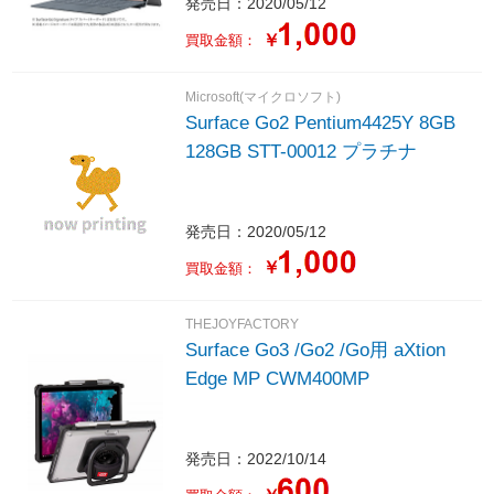
発売日：2020/05/12
HomeandBusiness /日本語版キー
ボード /2020年5月モデル］
￥
買取金額：
Microsoft(マイクロソフト)
Surface Go2 Pentium4425Y 8GB
128GB STT-00012 プラチナ
発売日：2020/05/12
￥
買取金額：
THEJOYFACTORY
Surface Go3 /Go2 /Go用 aXtion
Edge MP CWM400MP
発売日：2022/10/14