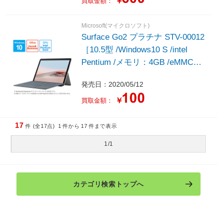
￥
買取金額：
Microsoft(マイクロソフト)
Surface Go2 プラチナ STV-00012
［10.5型 /Windows10 S /intel
Pentium /メモリ：4GB /eMMC：
64GB /Office HomeandBusiness /
発売日：2020/05/12
日本語版キーボード /2020年5月
モデル］
￥
買取金額：
17
件 (全17点)
1
件から
17
件まで表示
1/1
カテゴリ検索トップへ