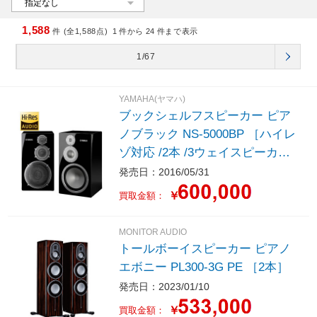
1,588
件 (全1,588点)
1
件から
24
件まで表示
1/67
YAMAHA(ヤマハ)
ブックシェルフスピーカー ピア
ノブラック NS-5000BP ［ハイレ
ゾ対応 /2本 /3ウェイスピーカ
ー］
発売日：2016/05/31
￥
買取金額：
MONITOR AUDIO
トールボーイスピーカー ピアノ
エボニー PL300-3G PE ［2本］
発売日：2023/01/10
￥
買取金額：