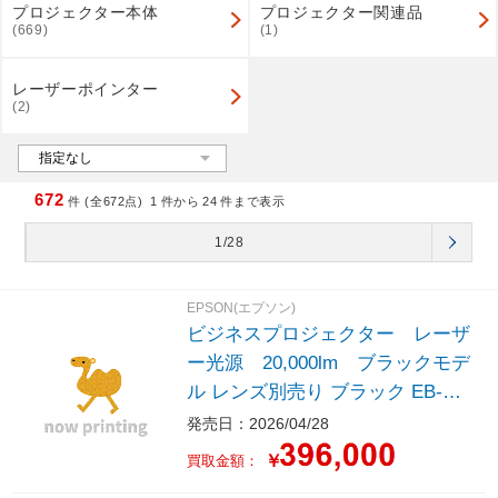
プロジェクター本体
プロジェクター関連品
(669)
(1)
レーザーポインター
(2)
672
件 (全672点)
1
件から
24
件まで表示
1/28
EPSON(エプソン)
ビジネスプロジェクター レーザ
ー光源 20,000lm ブラックモデ
ル レンズ別売り ブラック EB-PU
2220S
発売日：2026/04/28
￥
買取金額：