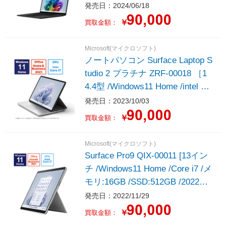
X Elite /メモリ：16GB /SSD：1T
発売日：2024/06/18
B /M365 (24か月) or Office 選択
￥
買取金額：
可能 /2024年6月モデル］
Microsoft(マイクロソフト)
ノートパソコン Surface Laptop S
tudio 2 プラチナ ZRF-00018 ［1
4.4型 /Windows11 Home /intel Co
re i7 /メモリ：16GB /SSD：512G
発売日：2023/10/03
B /Office Home and Business /日
￥
買取金額：
本語版キーボード /2023年9月モ
デル］
Microsoft(マイクロソフト)
Surface Pro9 QIX-00011 [13イン
チ /Windows11 Home /Core i7 /メ
モリ:16GB /SSD:512GB /2022年
モデル ] プラチナ
発売日：2022/11/29
￥
買取金額：