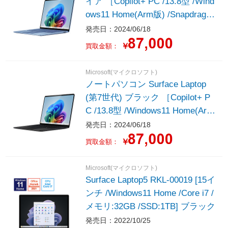
イア ［Copilot+ PC /13.8型 /Wind
ows11 Home(Arm版) /Snapdragon
X Elite /メモリ：16GB /SSD：1T
発売日：2024/06/18
B /M365 (24か月) or Office 選択
￥
買取金額：
可能 /2024年6月モデル］
Microsoft(マイクロソフト)
ノートパソコン Surface Laptop
(第7世代) ブラック ［Copilot+ P
C /13.8型 /Windows11 Home(Arm
版) /Snapdragon X Elite /メモリ：
発売日：2024/06/18
16GB /SSD：1TB /M365 (24か月)
￥
買取金額：
or Office 選択可能 /2024年6月モ
デル］
Microsoft(マイクロソフト)
Surface Laptop5 RKL-00019 [15イ
ンチ /Windows11 Home /Core i7 /
メモリ:32GB /SSD:1TB] ブラック
発売日：2022/10/25