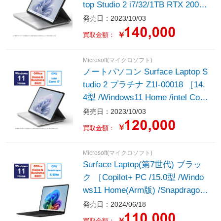
top Studio 2 i7/32/1TB RTX 2000
Ada dGPU プラチナ Z1S-00018
発売日：2023/10/03
￥
買取金額：
Microsoft(マイクロソフト)
ノートパソコン Surface Laptop S
tudio 2 プラチナ Z1I-00018 ［14.
4型 /Windows11 Home /intel Core
i7 /メモリ：32GB /SSD：1TB /Of
発売日：2023/10/03
fice Home and Business /日本語
￥
買取金額：
版キーボード /2023年9月モデ
ル］
Microsoft(マイクロソフト)
Surface Laptop(第7世代) ブラッ
ク ［Copilot+ PC /15.0型 /Windo
ws11 Home(Arm版) /Snapdragon
X Elite /メモリ：32GB /SSD：1T
発売日：2024/06/18
B /M365 (24か月) or Office 選択
￥
買取金額：