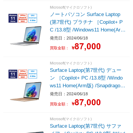
Microsoft(マイクロソフト)
ノートパソコン Surface Laptop
(第7世代) プラチナ ［Copilot+ P
C /13.8型 /Windows11 Home(Arm
版) /Snapdragon X Elite /メモリ：
発売日：2024/06/18
16GB /SSD：1TB /M365 (24か月)
￥
買取金額：
or Office 選択可能 /2024年6月モ
デル］
Microsoft(マイクロソフト)
Surface Laptop(第7世代) デュー
ン ［Copilot+ PC /13.8型 /Windo
ws11 Home(Arm版) /Snapdragon
X Elite /メモリ：16GB /SSD：1T
発売日：2024/06/18
B /M365 (24か月) or Office 選択
￥
買取金額：
可能 /2024年6月モデル］
Microsoft(マイクロソフト)
Surface Laptop(第7世代) サファ