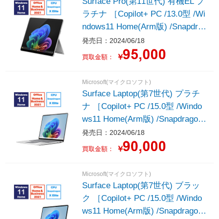
Surface Pro(第11世代) 有機EL プ
ラチナ ［Copilot+ PC /13.0型 /Wi
ndows11 Home(Arm版) /Snapdrag
on X Elite /メモリ：32GB /SSD：
発売日：2024/06/18
1TB /M365 (24か月) or Office 選
￥
買取金額：
択可能 /2024年6月モデル］
Microsoft(マイクロソフト)
Surface Laptop(第7世代) プラチ
ナ ［Copilot+ PC /15.0型 /Windo
ws11 Home(Arm版) /Snapdragon
X Elite /メモリ：16GB /SSD：1T
発売日：2024/06/18
B /M365 (24か月) or Office 選択
￥
買取金額：
可能 /2024年6月モデル］
Microsoft(マイクロソフト)
Surface Laptop(第7世代) ブラッ
ク ［Copilot+ PC /15.0型 /Windo
ws11 Home(Arm版) /Snapdragon