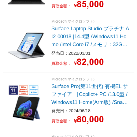
￥
買取金額：
Microsoft(マイクロソフト)
Surface Laptop Studio プラチナ A
I2-00018 [14.4型 /Windows11 Ho
me /intel Core i7 /メモリ：32GB /
SSD：2TB]
発売日：2022/03/01
￥
買取金額：
Microsoft(マイクロソフト)
Surface Pro(第11世代) 有機EL サ
ファイア ［Copilot+ PC /13.0型 /
Windows11 Home(Arm版) /Snapd
ragon X Elite /メモリ：16GB /SS
発売日：2024/06/18
D：1TB /M365 (24か月) or Office
￥
買取金額：
選択可能 /2024年6月モデル］
Microsoft(マイクロソフト)