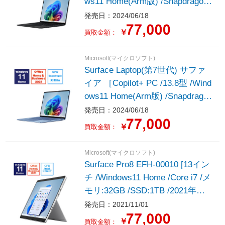
ws11 Home(Arm版) /Snapdragon
X Elite /メモリ：16GB /SSD：51
発売日：2024/06/18
2GB /M365 (24か月) or Office 選
￥
買取金額：
択可能 /2024年6月モデル］
Microsoft(マイクロソフト)
Surface Laptop(第7世代) サファ
イア ［Copilot+ PC /13.8型 /Wind
ows11 Home(Arm版) /Snapdragon
X Elite /メモリ：16GB /SSD：51
発売日：2024/06/18
2GB /M365 (24か月) or Office 選
￥
買取金額：
択可能 /2024年6月モデル］
Microsoft(マイクロソフト)
Surface Pro8 EFH-00010 [13イン
チ /Windows11 Home /Core i7 /メ
モリ:32GB /SSD:1TB /2021年モ
デル ] プラチナ
発売日：2021/11/01
￥
買取金額：