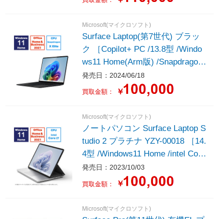
可能 /2024年6月モデル］
Microsoft(マイクロソフト)
Surface Laptop(第7世代) ブラッ
ク ［Copilot+ PC /13.8型 /Windo
ws11 Home(Arm版) /Snapdragon
X Elite /メモリ：32GB /SSD：1T
発売日：2024/06/18
B /M365 (24か月) or Office 選択
￥
買取金額：
可能 /2024年6月モデル］
Microsoft(マイクロソフト)
ノートパソコン Surface Laptop S
tudio 2 プラチナ YZY-00018 ［14.
4型 /Windows11 Home /intel Core
i7 /メモリ：16GB /SSD：512GB /
発売日：2023/10/03
Office Home and Business /日本
￥
買取金額：
語版キーボード /2023年9月モデ
ル］
Microsoft(マイクロソフト)