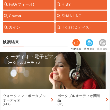
FiiO(フィーオ)
HIBY
Cowon
SHANLING
カイン
Hidizs(ヒディス)
検索結果
宅配買取
店舗買取
出張買取
オーディオ・電子ピアノ
ポータブルオーディオ
ウォークマン・ポータブル
ポータブルオーディオ関連
オーディオ
品
(414)
(18)