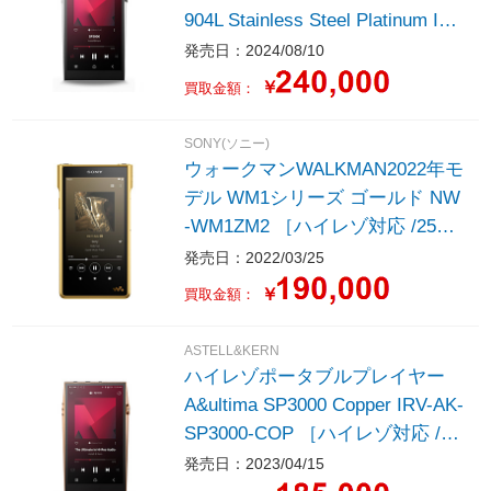
904L Stainless Steel Platinum IRV
-AK-SP3000-PLT ［ハイレゾ対応
発売日：2024/08/10
/256GB］
￥
買取金額：
SONY(ソニー)
ウォークマンWALKMAN2022年モ
デル WM1シリーズ ゴールド NW
-WM1ZM2 ［ハイレゾ対応 /256G
B］
発売日：2022/03/25
￥
買取金額：
ASTELL&KERN
ハイレゾポータブルプレイヤー
A&ultima SP3000 Copper IRV-AK-
SP3000-COP ［ハイレゾ対応 /25
6GB］
発売日：2023/04/15