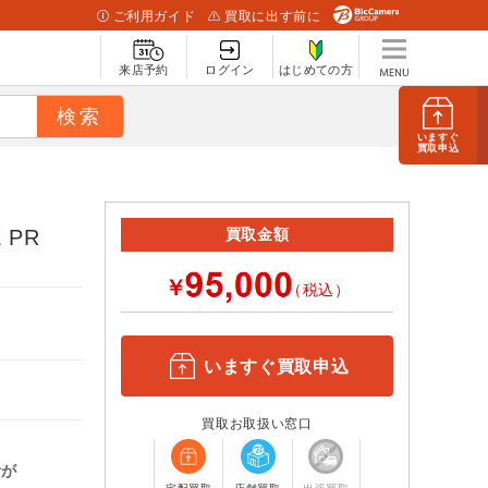
ご利用ガイド
買取に出す前に
来店予約
ログイン
はじめての方
いますぐ
買取申込
 PR
買取金額
￥
（税込）
いますぐ買取申込
買取お取扱い窓口
計が