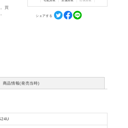
宅配買取
店舗買取
出張買取
ん。買
す。
シェアする
商品情報(発売当時)
S24U