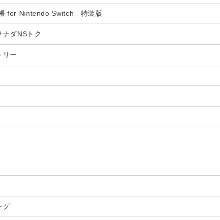
or Nintendo Switch 特装版
サナダNSトク
トリー
ング