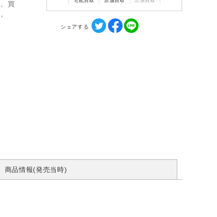
宅配買取
店舗買取
出張買取
ん。買
す。
シェアする
商品情報(発売当時)