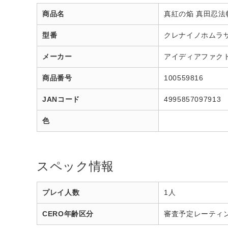
商品名
真紅の焔 真田忍法帳 f
型番
クレナイノホムラ
メーカー
アイディアファク
商品番号
100559816
JANコード
4995857097913
色
スペック情報
プレイ人数
1人
CERO年齢区分
審査予定レーティ