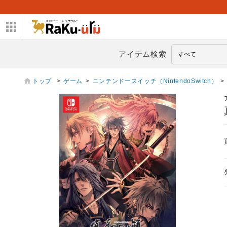
アイテム検索
トップ
>
ゲーム
>
ニンテンドースイッチ（NintendoSwitch）
>