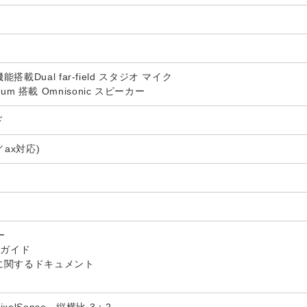
載Dual far-field スタジオ マイク
emium 搭載 Omnisonic スピーカー
ド
／ax対応)
ー
 ガイド
に関するドキュメント