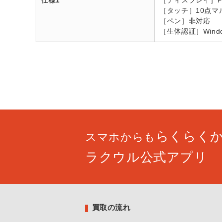
仕様1
［ディスプレイ］Pix
［タッチ］10点マ
［ペン］非対応
［生体認証］Windo
らくらく
スマホからも
ラクウル公式アプリ
買取の流れ