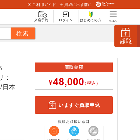
ご利用ガイド
買取に出す前に
来店予約
ログイン
はじめての方
いますぐ
買取申込
5
買取金額
メモリ：
￥
（税込）
s /日本
いますぐ買取申込
買取お取扱い窓口