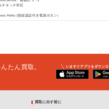
elSense、縦横比 3：2
ルチタッチ対応
ws Hello (指紋認証付き電源ボタン）
かんたん買取。
いますぐアプリをダウンロ
買取に出す前に