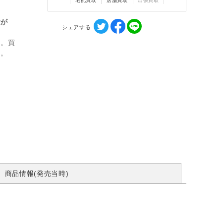
宅配買取
店舗買取
出張買取
計が
シェアする
ん。買
す。
商品情報(発売当時)