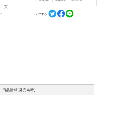
宅配買取
店舗買取
出張買取
ん。買
す。
シェアする
商品情報(発売当時)