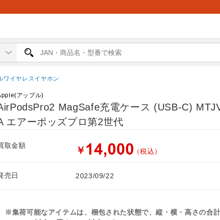
ルワイヤレスイヤホン
Apple(アップル)
AirPodsPro2 MagSafe充電ケース (USB-C) MTJ
A エアーポッズプロ第2世代
買取金額
￥
（税込）
発売日
2023/09/22
※集荷可能なアイテムは、梱包された状態で、縦・横・高さの合