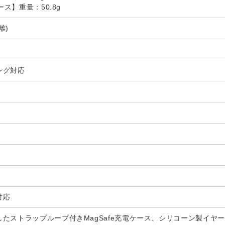
ース】重量：50.8g
離)
ング対応
対応
たストラップループ付きMagSafe充電ケース、シリコーン製イヤーチ