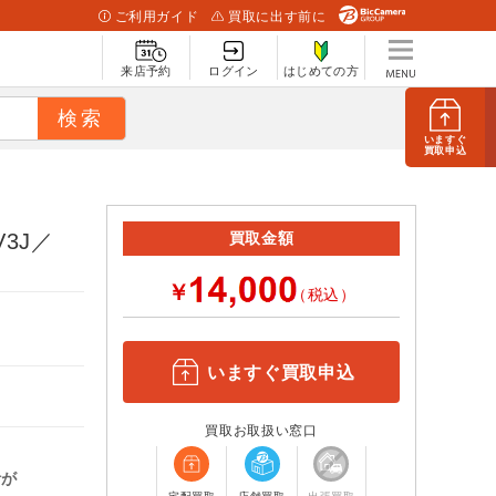
ご利用ガイド
買取に出す前に
来店予約
ログイン
はじめての方
いますぐ
買取申込
V3J／
買取金額
￥
（税込）
いますぐ買取申込
買取お取扱い窓口
計が