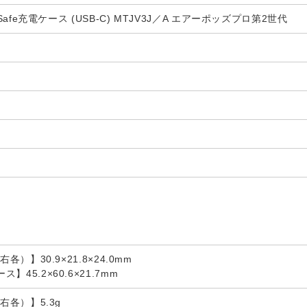
MagSafe充電ケース (USB-C) MTJV3J／A エアーポッズプロ第2世代
左右各）】30.9×21.8×24.0mm
ス】45.2×60.6×21.7mm
（左右各）】5.3g