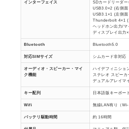
インターフェイス
SDカードリーダー
USB3.0×2 (右側面
USB3.1×1 (左側
Thunderbolt 
ヘッドホン出力/マイ
ディスプレイ出力×3 (右
Bluetooth
Bluetooth5.0
対応SIMサイズ
シムカード非対応
オーディオ・スピーカー・マイ
ハイデフィニショ
ク機能
ステレオ スピーカー(内
デュアルアレイマイ
キー配列
日本語版キーボー
Wifi
無線LAN有り（Wi-F
バッテリ駆動時間
約 16時間