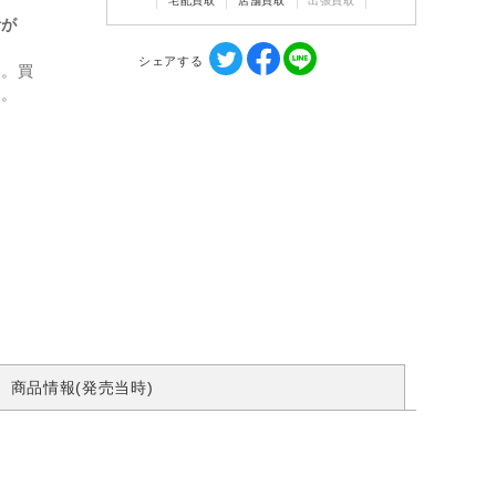
宅配買取
店舗買取
出張買取
計が
シェアする
ん。買
す。
商品情報(発売当時)