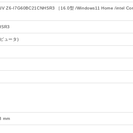
Z6-I7G60BC21CNHSR3 ［16.0型 /Windows11 Home /intel 
HSR3
ンピュータ)
.3 mm