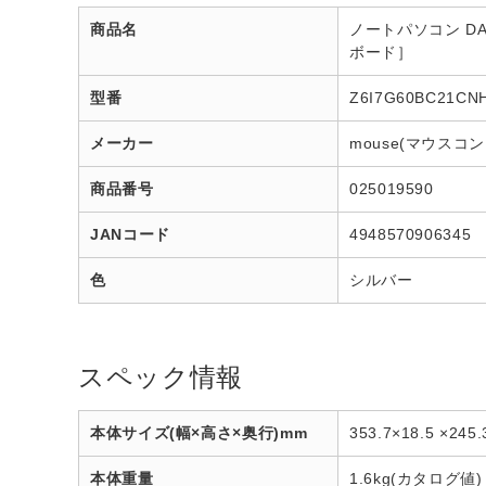
商品名
ノートパソコン DAIV 
ボード］
型番
Z6I7G60BC21CN
メーカー
mouse(マウスコ
商品番号
025019590
JANコード
4948570906345
色
シルバー
スペック情報
本体サイズ(幅×高さ×奥行)mm
353.7×18.5 ×245
本体重量
1.6kg(カタログ値)