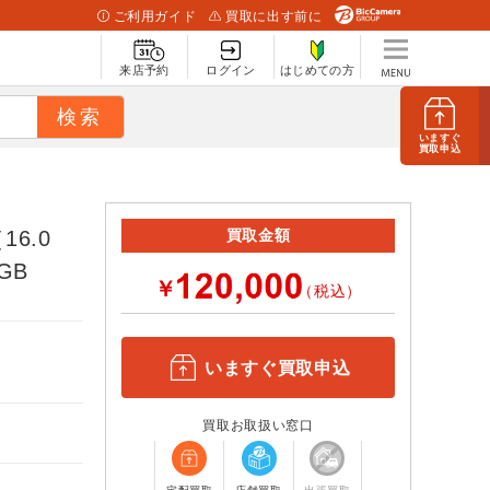
ご利用ガイド
買取に出す前に
来店予約
ログイン
はじめての方
いますぐ
買取申込
16.0
買取金額
2GB
￥
（税込）
いますぐ買取申込
買取お取扱い窓口