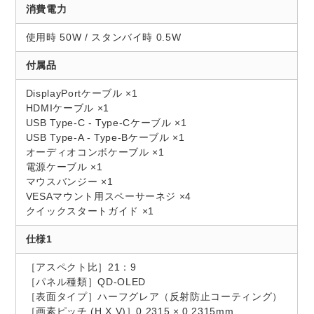
消費電力
使用時 50W / スタンバイ時 0.5W
付属品
DisplayPortケーブル ×1
HDMIケーブル ×1
USB Type-C - Type-Cケーブル ×1
USB Type-A - Type-Bケーブル ×1
オーディオコンボケーブル ×1
電源ケーブル ×1
マウスバンジー ×1
VESAマウント用スペーサーネジ ×4
クイックスタートガイド ×1
仕様1
［アスペクト比］21：9
［パネル種類］QD-OLED
［表面タイプ］ハーフグレア（反射防止コーティング）
［画素ピッチ (H X V)］0.2315 × 0.2315mm