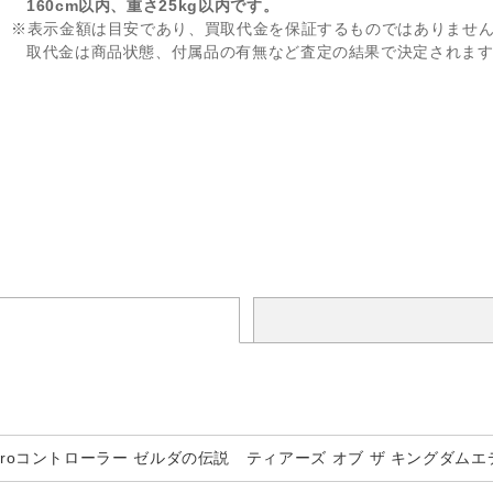
160cm以内、重さ25kg以内です。
※表示金額は目安であり、買取代金を保証するものではありませ
取代金は商品状態、付属品の有無など査定の結果で決定されま
witch Proコントローラー ゼルダの伝説 ティアーズ オブ ザ キングダム