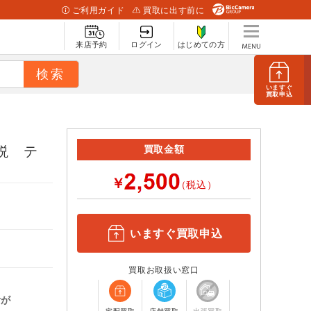
ご利用ガイド
買取に出す前に
来店予約
ログイン
はじめての方
いますぐ
買取申込
伝説 テ
買取金額
￥
（税込）
いますぐ買取申込
買取お取扱い窓口
計が