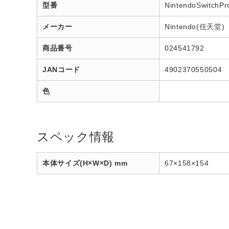
型番
NintendoSwitchP
メーカー
Nintendo(任天堂)
商品番号
024541792
JANコード
4902370550504
色
スペック情報
本体サイズ(H×W×D) mm
67×158×154