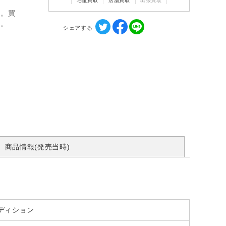
宅配買取
店舗買取
出張買取
ん。買
す。
シェアする
商品情報(発売当時)
エディション