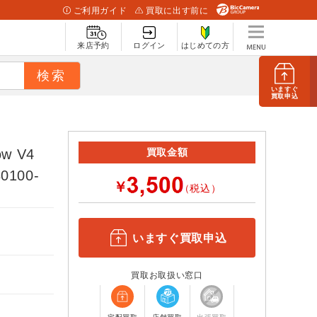
ご利用ガイド
買取に出す前に
来店予約
ログイン
はじめての方
いますぐ
買取申込
w V4
買取金額
100-
￥
（税込）
いますぐ買取申込
買取お取扱い窓口