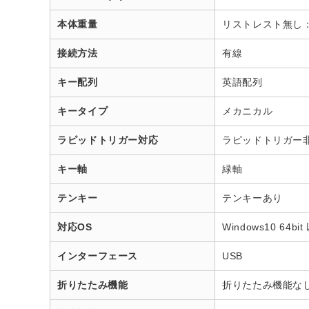
本体重量
リストレスト無し：1
接続方法
有線
キー配列
英語配列
キータイプ
メカニカル
ラピッドトリガー対応
ラピッドトリガー
キー軸
緑軸
テンキー
テンキーあり
対応OS
Windows10 64bi
インターフェース
USB
折りたたみ機能
折りたたみ機能な