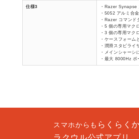
仕様3
・Razer Synaps
・5052 アルミ
・Razer コマン
・5 個の専用マク
・3 個の専用マク
・ケースフォームと
・潤滑スタビライ
・メインシャーシに
・最大 8000Hz
らくらく
スマホからも
ラクウル公式アプリ