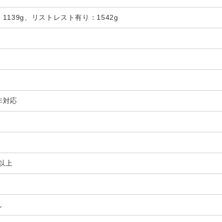
139g、リストレスト有り：1542g
非対応
t 以上
し