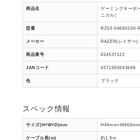
商品名
ゲーミングキーボード＋
ニカル］
型番
RZ03-04680100-
メーカー
RAZER(レイザー)
商品番号
024537122
JANコード
4571585643686
色
ブラック
スペック情報
サイズ(H×W×D)mm
H44mm×W466m
ケーブル長(m)
約1.9ｍ