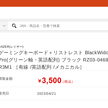
ド
RAZER(レイザー)
ゲーミングキーボード＋リストレスト BlackWido
Pro(グリーン軸・英語配列) ブラック RZ03-04680
R3M1 ［有線 /英語配列 /メカニカル］
買取金額
￥
（税込）
発売日
2023/04/21