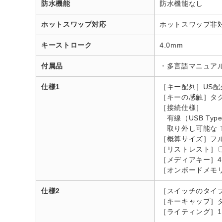
防水機能
防水機能なし
ホットスワップ対応
ホットスワップ非
キーストローク
4.0mm
付属品
・多言語マニュアル 
仕様1
［キー配列］US配
［キーの感触］タ
［接続仕様］
有線（USB Type
取り外し可能な T
［概算サイズ］フ
［リストレスト］
［メディアキー］
［オンボードメモ
仕様2
［スイッチのタイプ
［キーキャップ］ダ
［ライティング］16