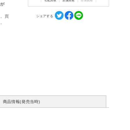
宅配買取
店舗買取
出張買取
計が
ん。買
シェアする
す。
商品情報(発売当時)