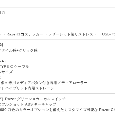
対応
・Razerロゴステッカー ・レザーレット製リストレスト ・USBパススルー
列
クタイル感+クリック感
-A）
YPE-C ケーブル
ルサイズ
〇
4 個の専用メディアボタン付き専用メディアローラー
リ］ハイブリッド内蔵ストレージ
］Razer グリーンメカニカルスイッチ
ブルショット ABS キーキャップ
80 万色のカラーオプションを備えたカスタマイズ可能な Razer Chr