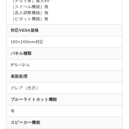
［チルト角］最大45°
［スイベル機能］無
［高さ調整機能］無
［ピボット機能］無
対応VESA規格
100×100mm対応
パネル種類
IPSパネル
表面処理
グレア（光沢）
ブルーライトカット機能
有
スピーカー機能