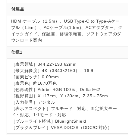
付属品
HDMIケーブル（1.5m）、USB Type-C to Type-Aケー
ブル（1.5m）、ACケーブル(1.5m)、ACアダプター、ク
イックガイド、保証書、修理依頼書、ソフトウェアのダ
ウンロード案内
仕様1
［表示領域］344.22×193.62mm
［最大解像度］4K（3840×2160）、16:9
［画素ピッチ］0.09mm
［表示色］約1670万色
［色再現性］Adobe RGB 100％、Delta E<2
［視野範囲］X ±17cm、Y ±30cm、Z 35～75cm
［入力信号］デジタル
［表示アスペクト］フルモード：対応、固定拡大モー
ド：対応、1:1モード：対応
［ブルーライト軽減］BluelightShield
［プラグ＆プレイ］VESA DDC2B（DDC/CI対応）