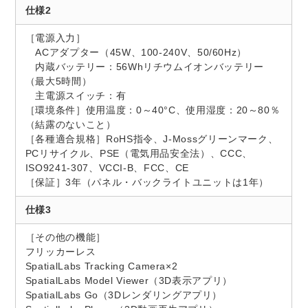
仕様2
［電源入力］
ACアダプター（45W、100-240V、50/60Hz）
内蔵バッテリー：56Whリチウムイオンバッテリー
（最大5時間）
主電源スイッチ：有
［環境条件］使用温度：0～40°C、使用湿度：20～80％
（結露のないこと）
［各種適合規格］RoHS指令、J-Mossグリーンマーク、
PCリサイクル、PSE（電気用品安全法）、CCC、
ISO9241-307、VCCI-B、FCC、CE
［保証］3年（パネル・バックライトユニットは1年）
仕様3
［その他の機能］
フリッカーレス
SpatialLabs Tracking Camera×2
SpatialLabs Model Viewer（3D表示アプリ）
SpatialLabs Go（3Dレンダリングアプリ）