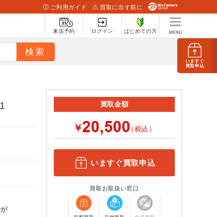
ご利用ガイド
買取に出す前に
来店予約
ログイン
はじめての方
いますぐ
買取申込
1
買取金額
￥
（税込）
いますぐ買取申込
買取お取扱い窓口
計が