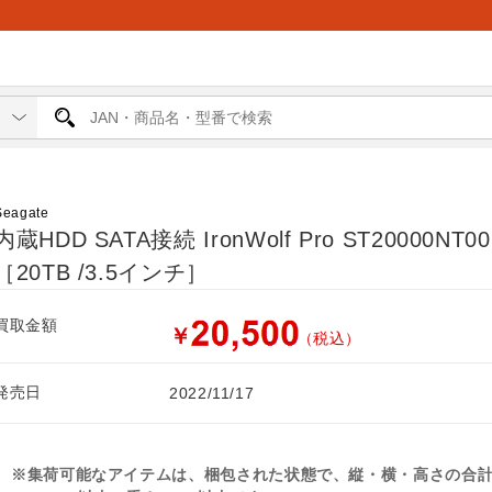
Seagate
内蔵HDD SATA接続 IronWolf Pro ST20000NT00
［20TB /3.5インチ］
買取金額
￥
（税込）
発売日
2022/11/17
※集荷可能なアイテムは、梱包された状態で、縦・横・高さの合