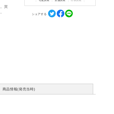
宅配買取
店舗買取
出張買取
ん。買
す。
シェアする
商品情報(発売当時)