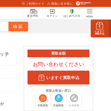
ご利用ガイド
買取に出す前に
来店予約
ログイン
はじめての方
いますぐ
買取申込
イッチ
買取金額
お問い合わせください
いますぐ買取申込
買取お取扱い窓口
計が
宅配買取
店舗買取
出張買取