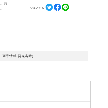
ん。買
シェアする
す。
商品情報(発売当時)