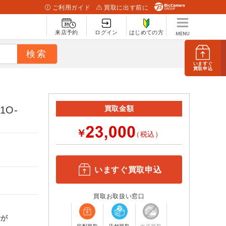
ご利用ガイド
買取に出す前に
来店予約
ログイン
はじめての方
いますぐ
買取申込
21O-
買取金額
￥
（税込）
いますぐ買取申込
買取お取扱い窓口
計が