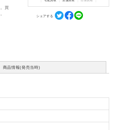
宅配買取
店舗買取
出張買取
ん。買
す。
シェアする
商品情報(発売当時)