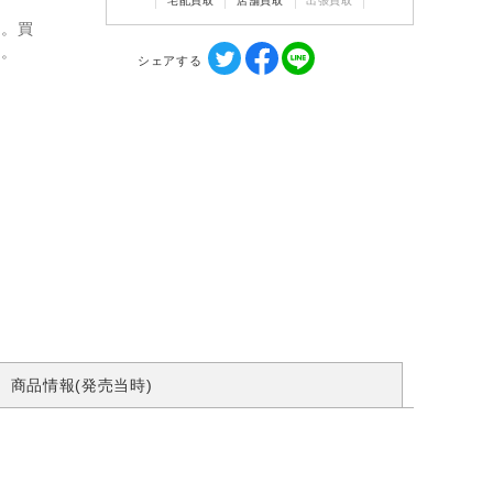
宅配買取
店舗買取
出張買取
ん。買
す。
シェアする
商品情報(発売当時)