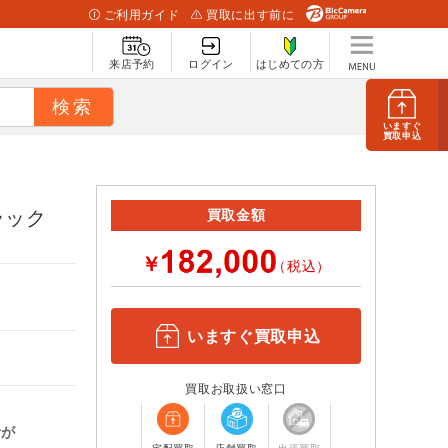
ご利用ガイド
買取に出す前に
来店予約
ログイン
はじめての方
いますぐ
買取申込
ブラック
買取金額
￥
（税込）
いますぐ買取申込
買取お取扱い窓口
計が