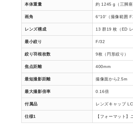
本体重量
約 1245 g（三脚
画角
6°10′（撮像範囲 
レンズ構成
13 群19 枚（
最小絞り
F/32
絞り羽根枚数
9枚（円形絞り）
焦点距離
400mm
最短撮影距離
撮像面から2.5m
最大撮影倍率
0.16倍
付属品
レンズキャップ LC
仕様1
【フォーマット】