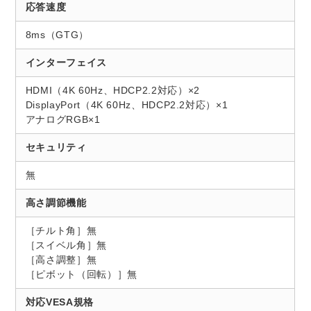
応答速度
8ms（GTG）
インターフェイス
HDMI（4K 60Hz、HDCP2.2対応）×2
DisplayPort（4K 60Hz、HDCP2.2対応）×1
アナログRGB×1
セキュリティ
無
高さ調節機能
［チルト角］無
［スイベル角］無
［高さ調整］無
［ピボット（回転）］無
対応VESA規格