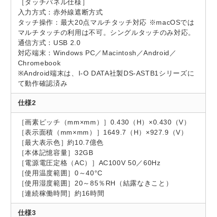
［タッチパネル仕様］
入力方式：赤外線遮断方式
タッチ操作：最大20点マルチタッチ対応 ※macOSでは
マルチタッチの利用は不可。シングルタッチのみ対応。
通信方式：USB 2.0
対応端末：Windows PC／Macintosh／Android／
Chromebook
※Android端末は、I-O DATA社製DS-ASTB1シリーズに
て動作確認済み
仕様2
［画素ピッチ（mm×mm）］0.430（H）×0.430（V）
［表示面積（mm×mm）］1649.7（H）×927.9（V）
［最大表示色］約10.7億色
［本体記憶容量］32GB
［電源電圧定格（AC）］AC100V 50／60Hz
［使用温度範囲］0～40°C
［使用湿度範囲］20～85％RH（結露なきこと）
［連続稼働時間］約16時間
仕様3