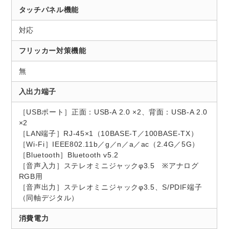
タッチパネル機能
対応
フリッカー対策機能
無
入出力端子
［USBポート］正面：USB-A 2.0 ×2、背面：USB-A 2.0
×2
［LAN端子］RJ-45×1（10BASE-T／100BASE-TX）
［Wi-Fi］IEEE802.11b／g／n／a／ac（2.4G／5G）
［Bluetooth］Bluetooth v5.2
［音声入力］ステレオミニジャックφ3.5 ※アナログ
RGB用
［音声出力］ステレオミニジャックφ3.5、S/PDIF端子
（同軸デジタル）
消費電力