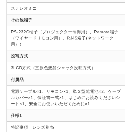
ステレオミニ
その他端子
RS-232C端子（プロジェクター制御用）、Remote端子
（ワイヤードリモコン用）、RJ45端子(ネットワーク
用））
投写方式
3LCD方式（三原色液晶シャッタ投映方式）
付属品
電源ケーブル×1、リモコン×1、単３型乾電池×2、ケーブ
ルカバー×1、保証書一式×1、はじめにお読みくださいシ
ート×1、安全にお使いいただくために×1
仕様1
特記事項：レンズ別売