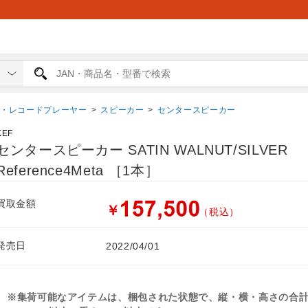
ー・レコードプレーヤー
>
スピーカー
>
センタースピーカー
KEF
センタースピーカー SATIN WALNUT/SILVER
Reference4Meta ［1本］
買取金額
￥
（税込）
発売日
2022/04/01
※集荷可能なアイテムは、梱包された状態で、縦・横・高さの合