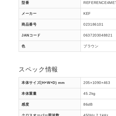
型番
REFERENCE4ME
メーカー
KEF
商品番号
023186101
JANコード
0637203048821
色
ブラウン
スペック情報
本体サイズ(H×W×D) mm
205×1090×463
本体重量
45.2kg
感度
86dB
クロスオーバー周波数
450Hz 2.1kHz