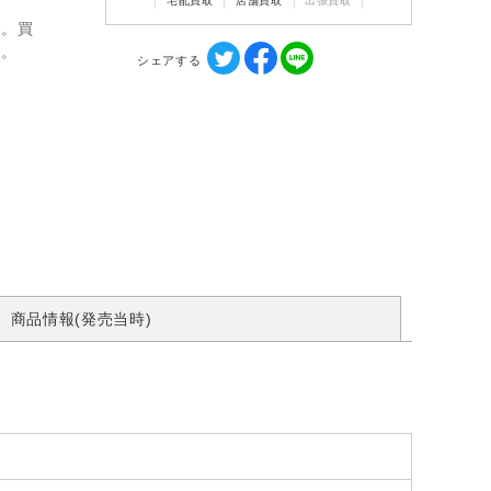
宅配買取
店舗買取
出張買取
ん。買
す。
シェアする
商品情報(発売当時)