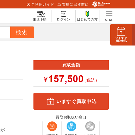
ご利用ガイド
買取に出す前に
来店予約
ログイン
はじめての方
いますぐ
買取申込
買取金額
￥
（税込）
いますぐ買取申込
買取お取扱い窓口
計が