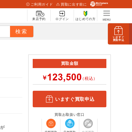
ご利用ガイド
買取に出す前に
来店予約
ログイン
はじめての方
いますぐ
買取申込
買取金額
￥
（税込）
いますぐ買取申込
買取お取扱い窓口
計が