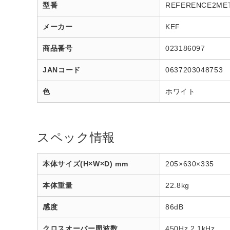
型番
REFERENCE2ME
メーカー
KEF
商品番号
023186097
JANコード
0637203048753
色
ホワイト
スペック情報
本体サイズ(H×W×D) mm
205×630×335
本体重量
22.8kg
感度
86dB
クロスオーバー周波数
450Hz 2.1kHz