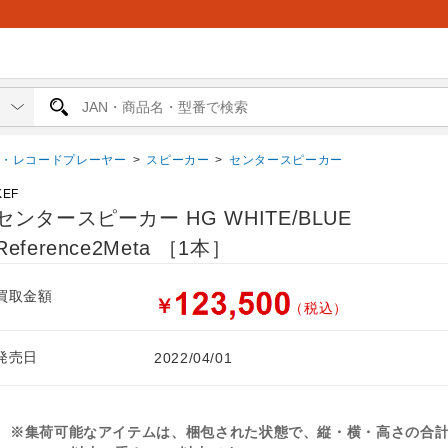
ー・レコードプレーヤー
>
スピーカー
>
センタースピーカー
KEF
センタースピーカー HG WHITE/BLUE
Reference2Meta ［1本］
買取金額
￥
（税込）
発売日
2022/04/01
※集荷可能なアイテムは、梱包された状態で、縦・横・高さの合