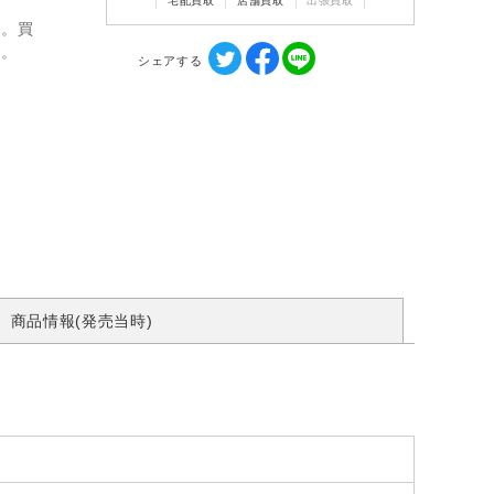
宅配買取
店舗買取
出張買取
ん。買
す。
シェアする
商品情報(発売当時)