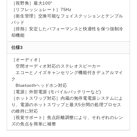
［視野角］最大100°
［リフレッシュレート］75Hz
［衛生管理］交換可能なフェイスクッションとテンプル
パッド
［排熱］安定したパフォーマンスと快適性を保つ強制冷
却機能
仕様3
［オーディオ］
空間オーディオ対応のステレオスピーカー
エコーとノイズキャンセリング機能付きデュアルマイ
ク
Bluetoothヘッドホン対応
［電源］外部電源 (モバイルバッテリーなど)
［ホットスワップ対応］内蔵の無停電電源システムによ
り、電源のホットスワップと最大5分間の処理プロセス
の維持に対応
［視覚サポート］焦点距離調整により、それぞれのレン
ズの焦点を簡単に補整