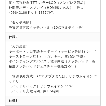
度・広視野角 TFT カラーLCD（ノングレア液晶）
外部表示ディスプレイ（HDMI出力のみ）：最大
4096×2160ドット 1677万色
［タッチ機能］
静電容量方式タッチパネル（10点マルチタッチ）
仕様2
［入力装置］
キーボード：日本語キーボード（キーピッチ約19.0mm/
キーストローク約1.7mm/78 キー、JIS配列準拠）
ポインティングデバイス：標準内蔵（タッチパッド（高
精度タッチパッドジェスチャー機能対応））
［電源供給方式］ACアダプタまたは、リチウムイオンバ
ッテリ
［バッテリパック］リチウムイオン 51Wh
［バッテリ充電時間］約1.5時間
仕様3