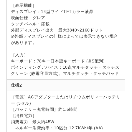
［表示機能］
ディスプレイ：14型ワイドTFTカラー液晶
表面仕様：グレア
タッチパネル：搭載
外部ディスプレイ出力：最大3840×2160ドット
※外部ディスプレイの仕様によっては表示できない場合
があります。
［入力］
キーボード：78キー日本語キーボード (JIS配列)
ポインティングデバイス：10点マルチタッチ・タッチス
クリーン (静電容量方式)、マルチタッチ・タッチパッド
仕様2
［電源］ACアダプターまたはリチウムポリマーバッテリ
ー (3セル)
［バッテリー充電時間］約1.5時間
［消費電力］
消費電力：最大約45W
エネルギー消費効率：10区分 12.7kWh/年 (AA)