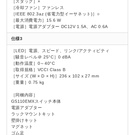
［スタック］×
［冷却ファン］ファンレス
［IEEE 802.3az (省電力型イーサネット)］○
［最大消費電力］15.6 W
［電源］電源アダプター DC12V 1.5A、AC 0.6A
仕様3
［LED］電源、スピード、リンク/アクティビティ
［騒音レベル＠ 25°C］0 dBA
［動作温度］0～40°C
［取得規格］VCCI Class B
［サイズ (W × D × H)］236 x 102 x 27 mm
［重量］0.75 kg
［同梱内容］
GS110EMXスイッチ本体
電源アダプター
ラックマウントキット
壁掛けキット
マグネット
ゴム足