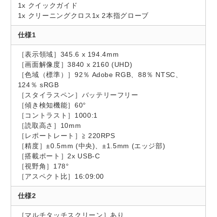
1x クイックガイド
1x クリーニングクロス1x 2本指グローブ
仕様1
［表示領域］345.6 x 194.4mm
［画面解像度］3840 x 2160 (UHD)
［色域（標準）］92％ Adobe RGB、88％ NTSC、
124％ sRGB
［スタイラスペン］バッテリーフリー
［傾き検知機能］60°
［コントラスト］1000:1
［読取高さ］10mm
［レポートレート］≧ 220RPS
［精度］±0.5mm (中央)、±1.5mm (エッジ部)
［搭載ポート］2x USB-C
［視野角］178°
［アスペクト比］16:09:00
仕様2
［マルチタッチスクリーン］あり