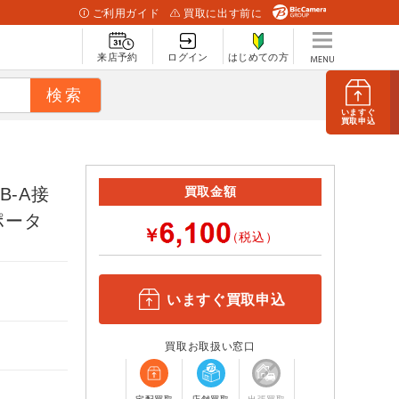
ご利用ガイド
買取に出す前に
来店予約
ログイン
はじめての方
いますぐ
買取申込
SB-A接
買取金額
/ポータ
￥
（税込）
いますぐ買取申込
買取お取扱い窓口