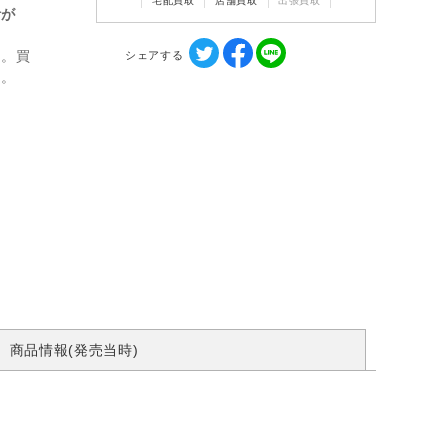
宅配買取
店舗買取
出張買取
計が
ん。買
シェアする
す。
商品情報(発売当時)