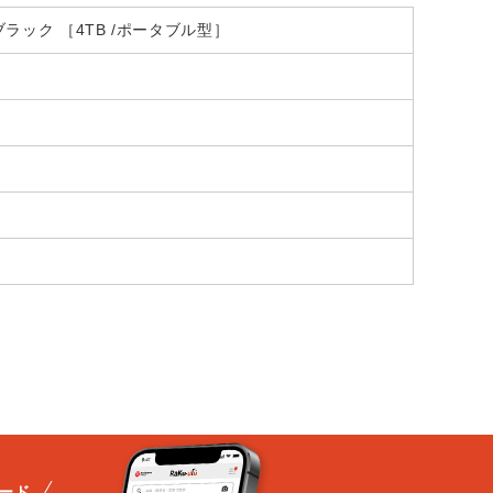
SSD ブラック ［4TB /ポータブル型］
ード