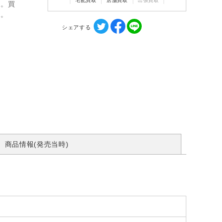
宅配買取
店舗買取
出張買取
ん。買
す。
シェアする
商品情報(発売当時)