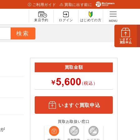
ご利用ガイド
買取に出す前に
来店予約
ログイン
はじめての方
いますぐ
買取申込
買取金額
￥
（税込）
いますぐ買取申込
買取お取扱い窓口
計が