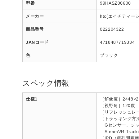
型番
99HASZ00600
メーカー
htc(エイチティー
商品番号
022204322
JANコード
4718487719334
色
ブラック
スペック情報
仕様1
［解像度］2448×
［視野角］120度
［リフレッシュレート
［トラッキング方
Gセンサー、ジャ
SteamVR Tracki
［IPD（瞳孔間距