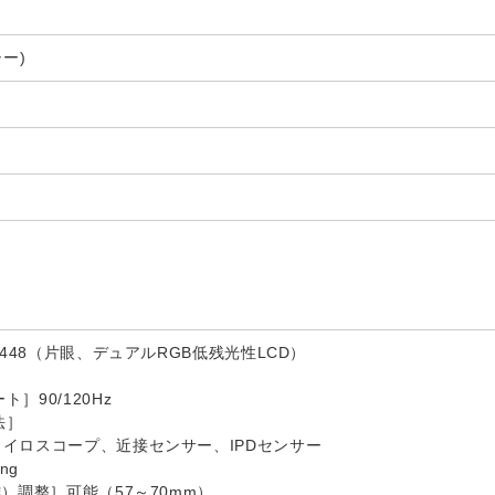
シー)
2448（片眼、デュアルRGB低残光性LCD）
］90/120Hz
法］
イロスコープ、近接センサー、IPDセンサー
ng
離）調整］可能（57～70mm）