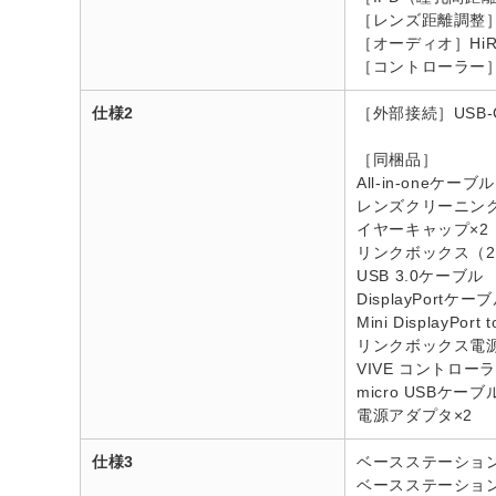
［レンズ距離調整
［オーディオ］Hi
［コントローラー］コン
仕様2
［外部接続］USB-C、
［同梱品］
All-in-oneケーブル
レンズクリーニン
イヤーキャップ×2
リンクボックス（2
USB 3.0ケーブル
DisplayPortケー
Mini DisplayPor
リンクボックス電
VIVE コントロー
micro USBケーブ
電源アダプタ×2
仕様3
ベースステーション2
ベースステーション