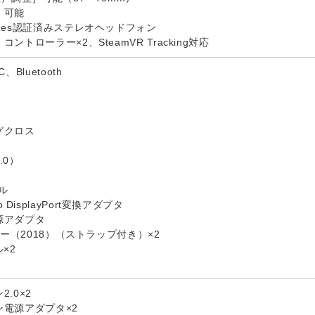
］可能
Res認証済みステレオヘッドフォン
トローラー×2、SteamVR Tracking対応
Bluetooth
グクロス
.0）
ブル
t to DisplayPort変換アダプタ
源アダプタ
ラー（2018）（ストラップ付き）×2
ル×2
.0×2
電源アダプタ×2