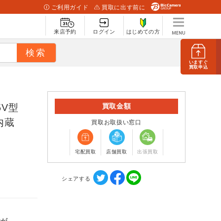
ご利用ガイド
買取に出す前に
来店予約
ログイン
はじめての方
いますぐ
買取申込
5V型
買取金額
ー内蔵
買取お取扱い窓口
宅配買取
店舗買取
出張買取
シェアする