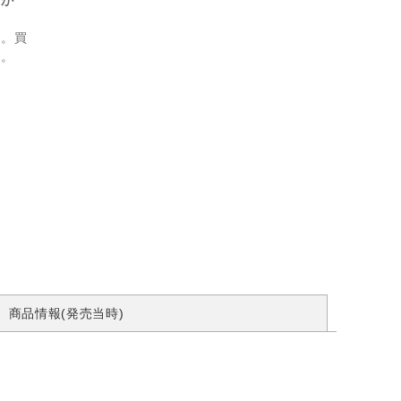
計が
ん。買
す。
商品情報(発売当時)