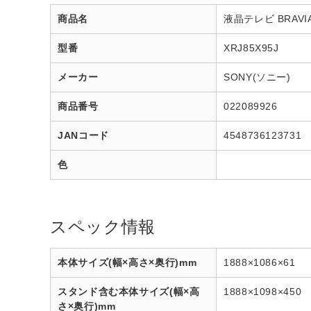
商品名
液晶テレビ BRAVIA
型番
XRJ85X95J
メーカー
SONY(ソニー)
商品番号
022089926
JANコード
4548736123731
色
スペック情報
本体サイズ(幅×高さ×奥行)mm
1888×1086×61
スタンド含む本体サイズ(幅×高
1888×1098×450
さ×奥行)mm