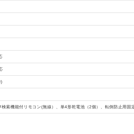
応
応
)
声検索機能付リモコン(無線）、単4形乾電池（2個）、転倒防止用固