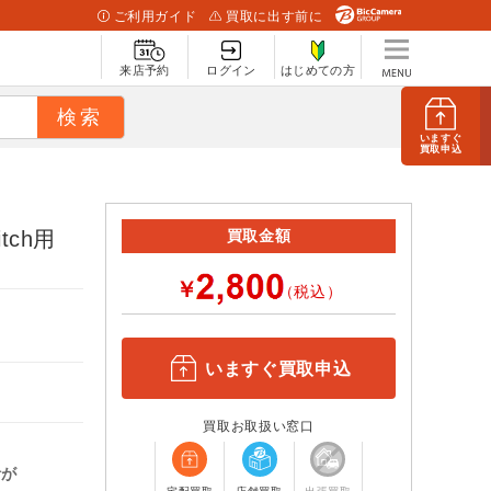
ご利用ガイド
買取に出す前に
来店予約
ログイン
はじめての方
いますぐ
買取申込
tch用
買取金額
￥
（税込）
いますぐ買取申込
買取お取扱い窓口
計が