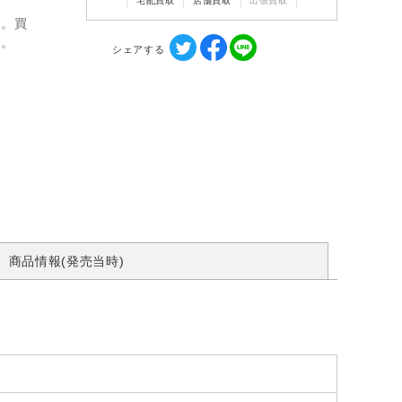
宅配買取
店舗買取
出張買取
ん。買
す。
シェアする
商品情報(発売当時)