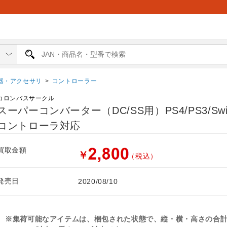
器・アクセサリ
>
コントローラー
コロンバスサークル
スーパーコンバーター（DC/SS用）PS4/PS3/Swi
コントローラ対応
買取金額
￥
（税込）
発売日
2020/08/10
※集荷可能なアイテムは、梱包された状態で、縦・横・高さの合