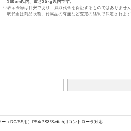
160cm以内、重さ25kg以内です。
※表示金額は目安であり、買取代金を保証するものではありませ
取代金は商品状態、付属品の有無など査定の結果で決定されま
（DC/SS用）PS4/PS3/Switch用コントローラ対応