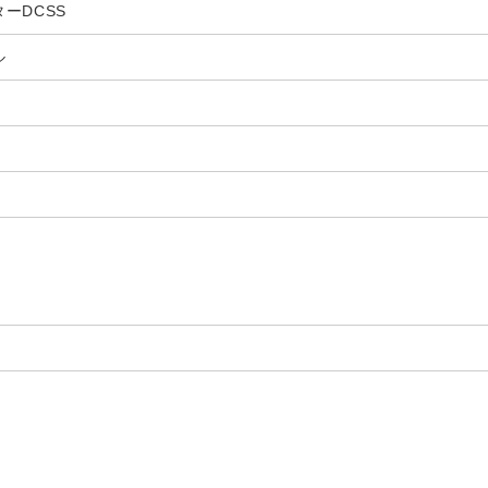
ーDCSS
ル
ル