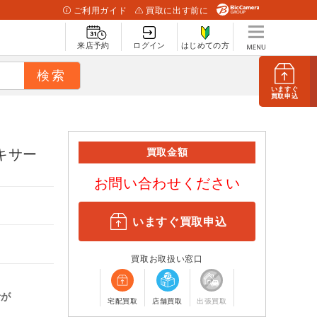
ご利用ガイド
買取に出す前に
来店予約
ログイン
はじめての方
いますぐ
買取申込
キサー
買取金額
お問い合わせください
いますぐ買取申込
買取お取扱い窓口
計が
宅配買取
店舗買取
出張買取