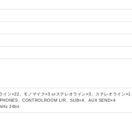
)
ライン×22、モノマイク×3 orステレオライン×3、ステレオライン×1
PHONES、CONTROLROOM L/R、SUB×4、AUX SEND×4
kHz 24bit