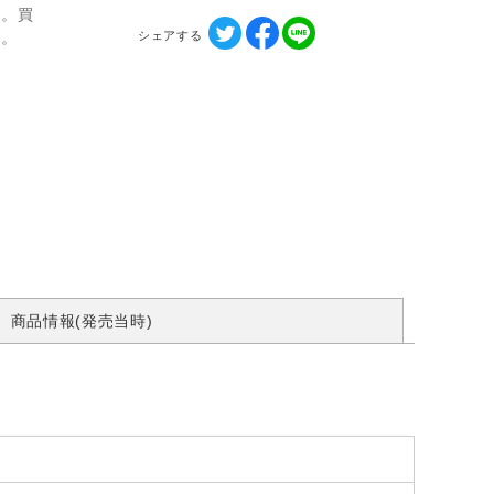
ん。買
シェアする
す。
商品情報(発売当時)