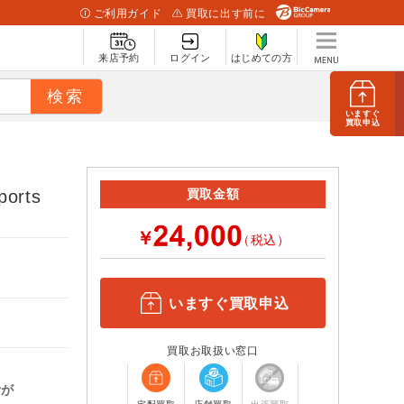
ご利用ガイド
買取に出す前に
来店予約
ログイン
はじめての方
いますぐ
買取申込
ports
買取金額
￥
（税込）
いますぐ買取申込
買取お取扱い窓口
計が