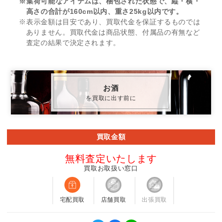
※集荷可能なアイテムは、梱包された状態で、縦・横・
高さの合計が160cm以内、重さ25kg以内です。
※表示金額は目安であり、買取代金を保証するものでは
ありません。買取代金は商品状態、付属品の有無など
査定の結果で決定されます。
お酒
を買取に出す前に
買取金額
無料査定いたします
買取お取扱い窓口
宅配買取
店舗買取
出張買取